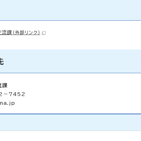
交流課
（外部リンク）
先
流課
2－7452
ma.jp