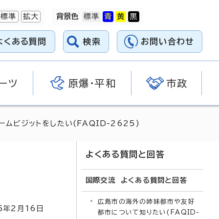
標準
拡大
背景色
よくある質問
検索
お問い合わせ
ーツ
原爆・平和
市政
ムビジットをしたい(FAQID-2625)
よくある質問と回答
国際交流 よくある質問と回答
広島市の海外の姉妹都市や友好
5
年2月
16
日
都市について知りたい(FAQID-