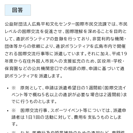
回答
公益財団法人広島平和文化センター国際市民交流課では、市民
レベルの国際交流を促進させ、国際理解を深めることを目的と
して、通訳ボランティアの登録を行っており、非営利的な機関・
団体等からの依頼により、通訳ボランティアを広島市内で開催
される国際交流行事等に派遣しています。それに加え、平成19
年度から在住外国人市民への支援拡充のため、区役所・学校・
保育園などの公共機関窓口での相談の際、申請に基づいて通
訳ボランティアを派遣します。
※ 原則として、申請は派遣希望日の1週間前（国際交流イ
ベント等で概ね5名以上の通訳が必要な場合は2週間前）ま
でに行うものとします。
※ 国際交流行事、スポーツイベント等については、派遣申
請者は1日1回の活動に対して、費用を支払うものとしま
す。
※ なお、医療行為や授業補助のための通訳など、専門性