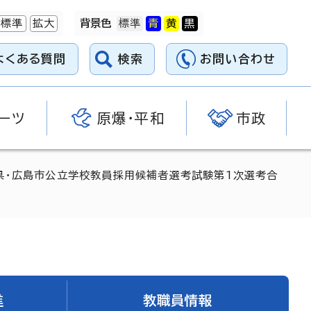
標準
拡大
背景色
よくある質問
検索
お問い合わせ
ーツ
原爆・平和
市政
県・広島市公立学校教員採用候補者選考試験第1次選考合
進
教職員情報