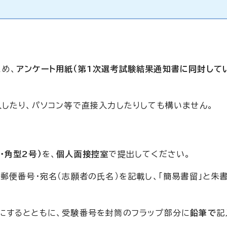
め、
アンケート用紙（第1次選考試験結果通知書に同封して
入したり、パソコン等で直接入力したりしても構いません。
・角型2号）
を、
個人面接控室
で提出してください。
郵便番号・宛名（志願者の氏名）を記載し、「簡易書留」と朱
にするとともに、受験番号を封筒のフラップ部分に
鉛筆で
記