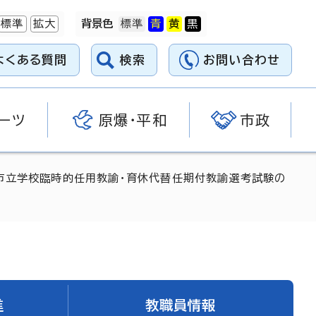
標準
拡大
背景色
よくある質問
検索
お問い合わせ
ーツ
原爆・平和
市政
市立学校臨時的任用教諭・育休代替任期付教諭選考試験の
進
教職員情報