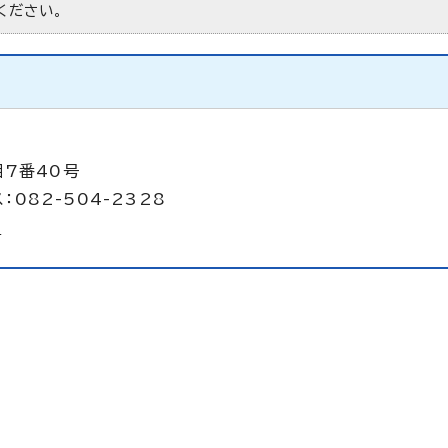
ください。
目7番40号
：082-504-2328
p