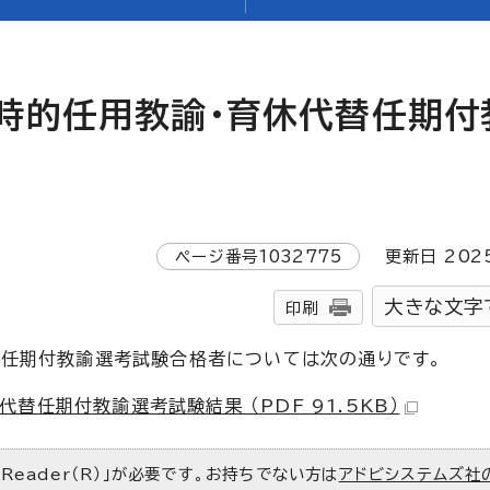
時的任用教諭・育休代替任期付
ページ番号
1032775
更新日
202
大きな文字
印刷
替任期付教諭選考試験合格者については次の通りです。
任期付教諭選考試験結果 （PDF 91.5KB）
 Reader（R）」が必要です。お持ちでない方は
アドビシステムズ社