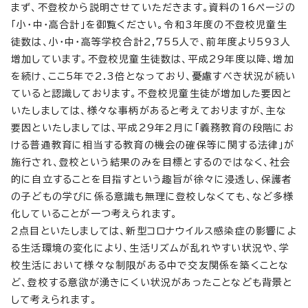
まず、不登校から説明させていただきます。資料の16ページの
「小・中・高合計」を御覧ください。令和3年度の不登校児童生
徒数は、小・中・高等学校合計2,755人で、前年度より593人
増加しています。不登校児童生徒数は、平成29年度以降、増加
を続け、ここ5年で2.3倍となっており、憂慮すべき状況が続い
ていると認識しております。不登校児童生徒が増加した要因と
いたしましては、様々な事柄があると考えておりますが、主な
要因といたしましては、平成29年2月に「義務教育の段階にお
ける普通教育に相当する教育の機会の確保等に関する法律」が
施行され、登校という結果のみを目標とするのではなく、社会
的に自立することを目指すという趣旨が徐々に浸透し、保護者
の子どもの学びに係る意識も無理に登校しなくても、など多様
化していることが一つ考えられます。
2点目といたしましては、新型コロナウイルス感染症の影響によ
る生活環境の変化により、生活リズムが乱れやすい状況や、学
校生活において様々な制限がある中で交友関係を築くことな
ど、登校する意欲が湧きにくい状況があったことなども背景と
して考えられます。