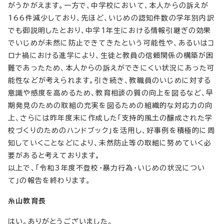
がうかがえます。一方で、中学校において、本人からの訴えが
166件減少しており、先ほど、いじめの認知件数の学年別内訳
でも御説明したとおり、中学1年生における情報引継ぎの効果
でいじめが未然に防止できてきたという可能性や、あるいはコ
ロナ禍における進学により、生徒と教員の信頼関係の構築が困
難であったため、本人からの訴えができにくい状況にあった可
能性などが考えられます。引き続き、教職員のいじめに対する
意識や感度を高めるため、教育相談の質の向上を図るなど、早
期発見のための取組の充実を図るための組織的な対応力の向
上、さらには昨年度末に作成した「支持的風土の醸成された学
校づくりのためのハンドブック」を活用し、好事例を積極的に周
知していくことなどにより、未然防止等の取組に努めていく必
要があると考えております。
以上で、「令和3年度不登校・暴力行為・いじめの状況につい
て」の報告を終わります。
糸山教育長
はい。ありがとうございました。