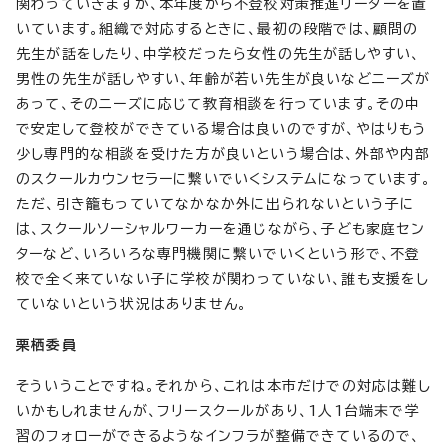
関わっていきますが、本年度から不登校対策推進リーダーを置
いています。組織で対応するときに、最初の段階では、顧問の
先生が話をしたり、中学校だったら女性の先生が話しやすい、
男性の先生が話しやすい、年齢が若い先生が良いなどニーズが
あって、そのニーズに応じて教育相談を行っています。その中
で安定して登校ができている場合は良いのですが、やはりもう
少し専門的な相談を受けた方が良いという場合は、外部や内部
のスクールカウンセラーに繋いでいくシステムになっています。
ただ、引き籠もっていてなかなか外に出られないという子に
は、スクールソーシャルワーカーを通じながら、子ども家庭セン
ターなど、いろいろな専門機関に繋いでいくという形で、不登
校で全く来ていない子に学校が関わっていない、誰も支援をし
ていないという状況はありません。
栗栖委員
そういうことですね。それから、これは本市だけでの対応は難し
いかもしれませんが、フリースクールがあり、1人1台端末で学
習のフォローができるようなインフラが整備できているので、