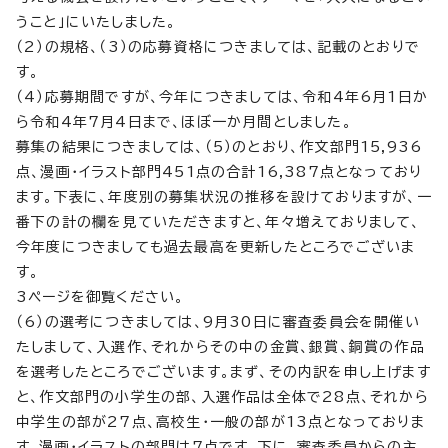
うこと」にいたしました。
（2）の規格、（3）の応募資格につきましては、記載のとおりで
す。
（4）応募期間ですが、今年につきましては、令和4年6月1日か
ら令和4年7月4日まで、ほぼ一か月間としました。
募集の結果につきましては、（5）のとおり、作文部門15,936
点、漫画・イラスト部門451点の合計16,387点となっており
ます。下表に、年度別の募集状況の推移を設けておりますが、一
番下の計の欄を見ていただきますと、年々増えておりまして、
今年度につきましても過去最高を更新したところでございま
す。
3ページを御覧ください。
（6）の選考につきましては、9月30日に審査委員会を開催い
たしまして、入選作、それからその中の金賞、銀賞、銅賞の作品
を選考したところでございます。まず、その内訳を申し上げます
と、作文部門の小学生の部、入選作品は全体で28点、それから
中学生の部が27点、高校生・一般の部が13点となっておりま
す。漫画・イラストの部門は7点です。下に、審査委員からの主