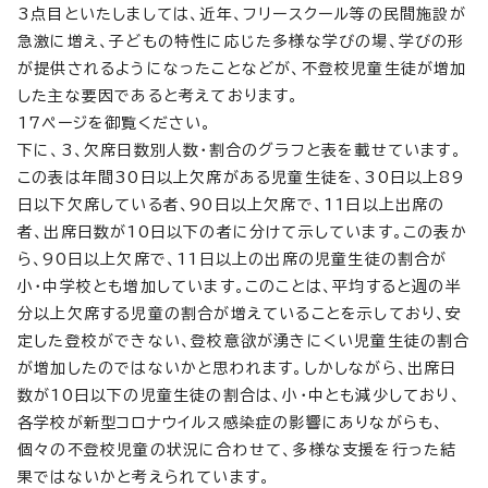
3点目といたしましては、近年、フリースクール等の民間施設が
急激に増え、子どもの特性に応じた多様な学びの場、学びの形
が提供されるようになったことなどが、不登校児童生徒が増加
した主な要因であると考えております。
17ページを御覧ください。
下に、3、欠席日数別人数・割合のグラフと表を載せています。
この表は年間30日以上欠席がある児童生徒を、30日以上89
日以下欠席している者、90日以上欠席で、11日以上出席の
者、出席日数が10日以下の者に分けて示しています。この表か
ら、90日以上欠席で、11日以上の出席の児童生徒の割合が
小・中学校とも増加しています。このことは、平均すると週の半
分以上欠席する児童の割合が増えていることを示しており、安
定した登校ができない、登校意欲が湧きにくい児童生徒の割合
が増加したのではないかと思われます。しかしながら、出席日
数が10日以下の児童生徒の割合は、小・中とも減少しており、
各学校が新型コロナウイルス感染症の影響にありながらも、
個々の不登校児童の状況に合わせて、多様な支援を行った結
果ではないかと考えられています。