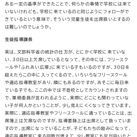
ある一定の基準ができたことで、何らかの事情で学校には来て
いないけれども、学校に来ているのと同じようにフォローがで
きているという意味で、そういう児童生徒を出席扱いとするの
は難しいのでしょうか。
生徒指導課長
実は、文部科学省の統計の仕方が、とにかく学校に来ていな
い、30日以上欠席しているとなって、その中には、フリースク
ールや「ふれあい広場」に来ている子もいるのですが、30日を
超えたらこの中に入ってくるので、いろいろなフリースクール
や適応指導教室があり、隣にもあるのですが、あそこに毎日来
ている子でも、ここの中では不登校としてカウントされますの
で、栗栖委員が言われるように、実際にどこにも関わっていな
い子が何人かということが、少し見えにくくなってきています。
実際に、適応指導教室やフリースクールに通っていることは、出
席簿上は欠席なのですが、指導要録上は出席として扱っていま
すので、出席になっていることが、子どもたちの励みになって、
適応指導教室に来る回数が増えて、少し教室にも足が向いたと