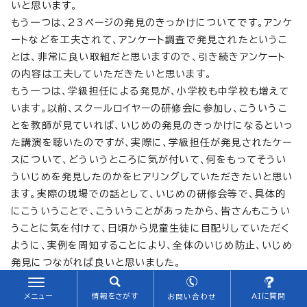
いと思います。
もう一つは、23ページの発見のきっかけについてです。アンケ
ートなどを工夫されて、アンケート調査で発見されたというこ
とは、非常に良い取組だと思いますので、引き続きアンケート
の内容は工夫していただきたいと思います。
もう一つは、学級担任による発見が、小学校も中学校も増えて
います。以前、スクールロイヤーの研修会に参加し、こういうこ
とを教師が見ていれば、いじめの発見のきっかけになるといっ
た講演を聴いたのですが、実際に、学級担任が発見されたケー
スについて、どういうところに気が付いて、何をもってそうい
ういじめを発見したのかをヒアリングしていただきたいと思い
ます。実際の現場での話として、いじめの研修会等で、具体的
にこういうことで、こういうことがあったから、皆さんもこうい
うことに気を付けて、日頃から児童生徒に目配りしていただく
ように、実例を周知することにより、全体のいじめ防止、いじめ
発見につながれば良いと思いました。
糸山教育長
メニュー
情報をさがす
AIに質問
お問い合わせ