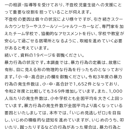
ーの相談・指導等を受けており、不登校児童生徒への支援にと
って重要な役割を担っていることが伺えます。
不登校の要因は個々の状況により様々ですが、引き続きスクー
ルカウンセラーやスクールソーシャルワーカーなど、専門家を加
えたチーム学校で、協働的なアセスメントを行い、学校や教室が
安心して過ごせる居場所となるように、取組を進めていく必要
があると考えています。
続いて、資料の19ページを御覧ください。
暴力行為の状況です。本調査では、暴力行為の定義は、故意に
有形、目に見える形の物理的な行為を行ったものとなっており
ます。「小・中・高合計」の欄を御覧ください。令和3年度の暴力
行為の発生件数は、小・中・高合計で1,652件となっており、
令和2年度と比較しても369件増加しています。また、1,000
人当たりの発生件数は、小中学校とも全国平均を大きく上回っ
ています。暴力行為の発生件数が全国平均より高くなっている
要因といたしましては、本市では、「いじめ見逃しゼロ」を目指
し、いじめの積極的な認知を進めていますが、いじめのうち、叩
いたり、蹴ったりするなどの行為があった場合は、暴力行為と