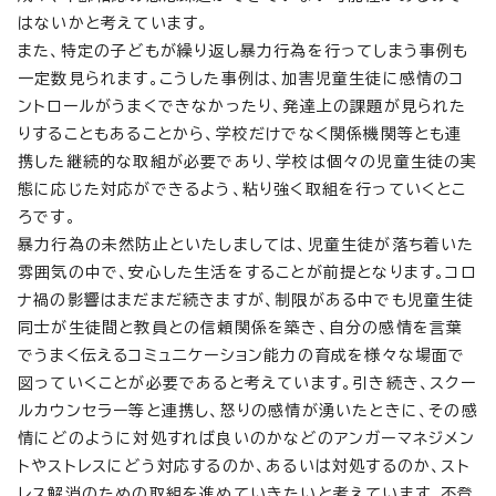
はないかと考えています。
また、特定の子どもが繰り返し暴力行為を行ってしまう事例も
一定数見られます。こうした事例は、加害児童生徒に感情のコ
ントロールがうまくできなかったり、発達上の課題が見られた
りすることもあることから、学校だけでなく関係機関等とも連
携した継続的な取組が必要であり、学校は個々の児童生徒の実
態に応じた対応ができるよう、粘り強く取組を行っていくとこ
ろです。
暴力行為の未然防止といたしましては、児童生徒が落ち着いた
雰囲気の中で、安心した生活をすることが前提となります。コロ
ナ禍の影響はまだまだ続きますが、制限がある中でも児童生徒
同士が生徒間と教員との信頼関係を築き、自分の感情を言葉
でうまく伝えるコミュニケーション能力の育成を様々な場面で
図っていくことが必要であると考えています。引き続き、スクー
ルカウンセラー等と連携し、怒りの感情が湧いたときに、その感
情にどのように対処すれば良いのかなどのアンガーマネジメン
トやストレスにどう対応するのか、あるいは対処するのか、スト
レス解消のための取組を進めていきたいと考えています。不登