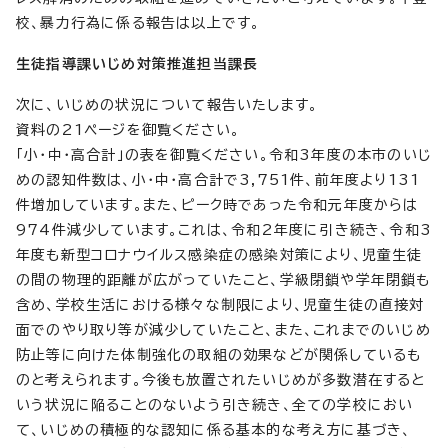
校、暴力行為に係る報告は以上です。
生徒指導課いじめ対策推進担当課長
次に、いじめの状況について報告いたします。
資料の21ページを御覧ください。
「小・中・高合計」の表を御覧ください。令和3年度の本市のいじ
めの認知件数は、小・中・高合計で3,751件、前年度より131
件増加しています。また、ピーク時であった令和元年度からは
974件減少しています。これは、令和2年度に引き続き、令和3
年度も新型コロナウイルス感染症の感染対策により、児童生徒
の間の物理的距離が広がっていたこと、学級閉鎖や学年閉鎖も
含め、学校生活における様々な制限により、児童生徒の直接対
面でのやり取り等が減少していたこと、また、これまでのいじめ
防止等に向けた体制強化の取組の効果などが関係しているも
のと考えられます。今後も放置されたいじめが多数潜在すると
いう状況に陥ることのないよう引き続き、全ての学校におい
て、いじめの積極的な認知に係る基本的な考え方に基づき、