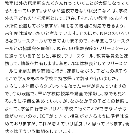
教室以外の居場所をたくさん作っていくことが大事になってく
ると思っています。なかなか登校できない状況になれば、学校
外の子どもの学ぶ場所として、現在、「ふれあい教室」を市内4
か所に設置しておりますが、利用者の増加に対応できるよう、
来年度は増設したいと考えています。そのほか、NPOのいろい
ろなフリースクールができておりますので、本年度もフリースク
ールとの協議会を開催し、現在、50施設程度のフリースクール
に通っている子どもと、学校、フリースクール、教育委員会と連
携して、情報を共有します。私も、昨年は校長としてフリースク
ールに家庭訪問や面接に行き、連携しながら、子どもの様子や
そこで学んだものを学校に持ち帰って評価を行いました。
さらに、本年度からタブレットを使った学習が進んでいますの
で、今の段階で、早い学校は授業を動画で撮影し、家でも見れ
るように準備を進めていますが、なかなかその子どもの状態に
よって、学習に行きたいけど、学校に行くことができない子は
数が少ないので、ICTができて、授業ができるように準備は進
めておりますが、これが増えていけば良いと思っております。現
状ではそういう取組をしています。