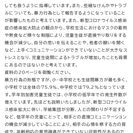
しても扱うように指導しています。また、些細なけんかやトラブ
ルについても、暴力行為として報告するようになっていること
が影響したものと考えています。また、新型コロナウイルス感染
症の感染拡大防止の観点から、学校生活におけるマスクの着用
や黙食など様々な制限により、児童生徒が直接やり取りをする
機会が減少し、自分の思いを伝えることや、他者の願いを聞く
など、上手くコミュニケーションができていないことが大きなス
トレスとなり、児童生徒間によるトラブルが増加したことも背景
にあるのではないかと考えています。
資料の20ページを御覧ください。
暴力行為の形態ですが、小・中学校とも生徒間暴力が最も多く、
小学校では全体の75.9％、中学校では79.2％となっていま
す。学年別加害児童生徒では、小学校の低学年での発生件数が
増えています。先ほども説明いたしましたが、新型コロナウイル
ス感染拡大に伴い、学級集団が分断、人との関わりが不足する
など、低学年の児童にとって、相手との直接コミュニケーション
の機会が減少していることにより、相手の心情を察する力の育
成や、年齢相応の意思疎通ができていない可能性があるので