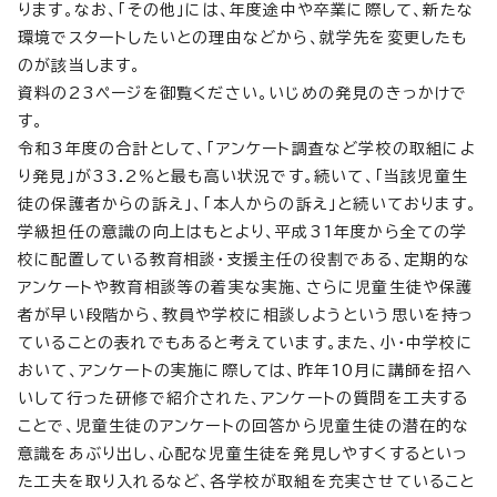
ります。なお、「その他」には、年度途中や卒業に際して、新たな
環境でスタートしたいとの理由などから、就学先を変更したも
のが該当します。
資料の23ページを御覧ください。いじめの発見のきっかけで
す。
令和3年度の合計として、「アンケート調査など学校の取組によ
り発見」が33.2％と最も高い状況です。続いて、「当該児童生
徒の保護者からの訴え」、「本人からの訴え」と続いております。
学級担任の意識の向上はもとより、平成31年度から全ての学
校に配置している教育相談・支援主任の役割である、定期的な
アンケートや教育相談等の着実な実施、さらに児童生徒や保護
者が早い段階から、教員や学校に相談しようという思いを持っ
ていることの表れでもあると考えています。また、小・中学校に
おいて、アンケートの実施に際しては、昨年10月に講師を招へ
いして行った研修で紹介された、アンケートの質問を工夫する
ことで、児童生徒のアンケートの回答から児童生徒の潜在的な
意識をあぶり出し、心配な児童生徒を発見しやすくするといっ
た工夫を取り入れるなど、各学校が取組を充実させていること