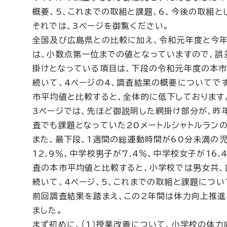
概要、5、これまでの取組と課題、6、今後の取組と
それでは、3ページを御覧ください。
全国及び広島県との比較に加え、令和元年度と今
は、小数点第一位までの値となっていますので、誤
掛けとなっている項目は、下段の令和元年度の本市
続いて、4ページの4、調査結果の概要についてで
市平均値と比較すると、全体的に低下しております
3ページでは、先ほど御説明した網掛け部分が、昨
査でも課題となっていた20メートルシャトルラン
また、最下段、1週間の総運動時間が60分未満の
12.9％、中学校男子が7.4％、中学校女子が1
査の本市平均値と比較すると、小学校では男女共、
続いて、4ページ、5、これまでの取組と課題につい
前回調査結果を踏まえ、この2年間は体力向上推
ました。
まず初めに、（1）授業改善について、小学校の体