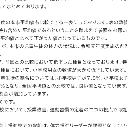
してまとめております。
年度の本市平均値も比較できる一表にしております。表の数
差も含めた平均値であるということを踏まえて参照をお願い
平均値と比べて下がった値となっているものです。
すが、本市の児童生徒の体力の状況は、令和元年度実施の前
。
年、前回との比較において低下した種目となっております。特
の種目において、小学校男女の数値が大きく低下しています
児童生徒の割合については、小学校男子が7.8％、小学校女
6.4％となり、全国平均値との比較では、良い値となっています
割合が増加しています。
てです。
進校において、授業改善、運動習慣の定着の二つの視点で取
力向上推進校での取組は、体力推進リーダーが課題となってい