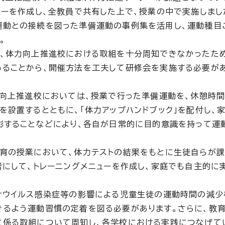
ューを作成し、全教員で共有した上で、授業の中で実施しまし
運動との接続を図った準備運動の事例集を活用し、運動種目
。
、体力向上推進校における取組を十分周知できなかったた
いることから、開催方法を工夫して研修会を実施する必要が
力向上推進校においては、授業で行った準備運動を、休憩時
を設置するとともに、「体力アップハンドブック」を配付し、
彰することなどにより、各自が日常的に目的意識を持って運
育の授業において、体力テストの結果をもとに生徒自らが
考にして、トレーニングメニューを作成し、家庭でも自主的に
ナウイルス感染症等の影響による児童生徒の運動時間の減少
きるよう運動習慣の定着を図る必要があります。さらに、教
に係る取組について周知し、各学校における実践につなげて