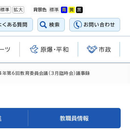
標準
拡大
背景色
よくある質問
検索
お問い合わせ
ーツ
原爆・平和
市政
4年第6回教育委員会議（3月臨時会）議事録
進
教職員情報