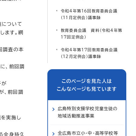
令和4年第16回教育委員会議
（11月定例会）議事録
値について
教育委員会議 資料（令和4年第
します。網
17回定例会）
回調査の本
令和4年第17回教育委員会議
（12月定例会）議事録
に、前回調
。
このページを見た人は
子が
こんなページも見ています
が、前回調
広島特別支援学校児童生徒の
地域活動推進事業
組を実施し
全広島市立小・中・高等学校等
る全身持久