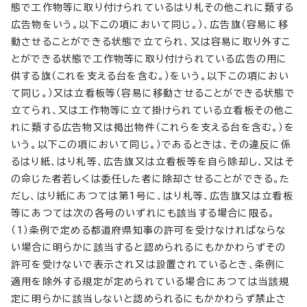
態で工作物等に取り付けられているはり札その他これに類する
広告物をいう。以下この項において同じ。）、広告旗（容易に移
動させることができる状態で立てられ、又は容易に取り外すこ
とができる状態で工作物等に取り付けられている広告の用に
供する旗（これを支える台を含む。）をいう。以下この項におい
て同じ。）又は立看板等（容易に移動させることができる状態で
立てられ、又は工作物等に立て掛けられている立看板その他こ
れに類する広告物又は掲出物件（これらを支える台を含む。）を
いう。以下この項において同じ。）であるときは、その違反に係
るはり紙、はり札等、広告旗又は立看板等を自ら除却し、又はそ
の命じた者若しくは委任した者に除却させることができる。た
だし、はり紙にあつては第1号に、はり札等、広告旗又は立看板
等にあつては次の各号のいずれにも該当する場合に限る。
（1）条例で定める都道府県知事の許可を受けなければならな
い場合に明らかに該当すると認められるにもかかわらずその
許可を受けないで表示され又は設置されているとき、条例に
適用を除外する規定が定められている場合にあつては当該規
定に明らかに該当しないと認められるにもかかわらず禁止さ