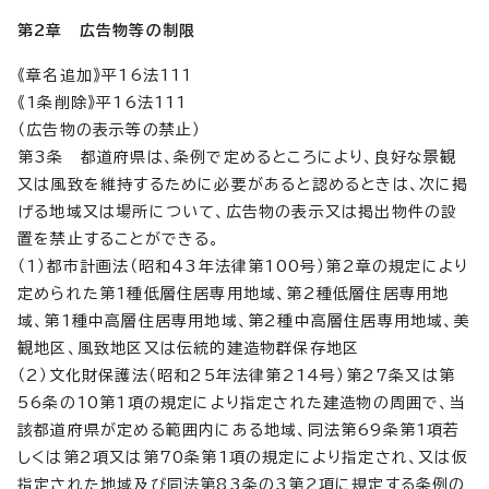
第2章 広告物等の制限
《章名追加》平16法111
《1条削除》平16法111
（広告物の表示等の禁止）
第3条 都道府県は、条例で定めるところにより、良好な景観
又は風致を維持するために必要があると認めるときは、次に掲
げる地域又は場所について、広告物の表示又は掲出物件の設
置を禁止することができる。
（1）都市計画法（昭和43年法律第100号）第2章の規定により
定められた第1種低層住居専用地域、第2種低層住居専用地
域、第1種中高層住居専用地域、第2種中高層住居専用地域、美
観地区、風致地区又は伝統的建造物群保存地区
（2）文化財保護法（昭和25年法律第214号）第27条又は第
56条の10第1項の規定により指定された建造物の周囲で、当
該都道府県が定める範囲内にある地域、同法第69条第1項若
しくは第2項又は第70条第1項の規定により指定され、又は仮
指定された地域及び同法第83条の3第2項に規定する条例の