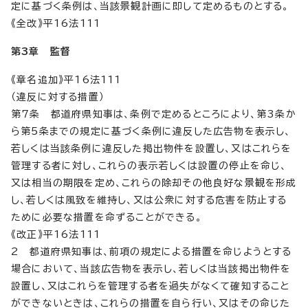
定に基づく条例は、当該景観計画に即して定めるものとする。
《全改》平16法111
第3章 監督
《章名追加》平16法111
（違反に対する措置）
第7条 都道府県知事は、条例で定めるところにより、第3条か
ら第5条までの規定に基づく条例に違反した広告物を表示し、
若しくは当該条例に違反した掲出物件を設置し、又はこれらを
管理する者に対し、これらの表示若しくは設置の停止を命じ、
又は相当の期限を定め、これらの除却その他良好な景観を形成
し、若しくは風致を維持し、又は公衆に対する危害を防止する
ために必要な措置を命ずることができる。
《改正》平16法111
2 都道府県知事は、前項の規定による措置を命じようとする
場合において、当該広告物を表示し、若しくは当該掲出物件を
設置し、又はこれらを管理する者を過失がなくて確知すること
ができないときは、これらの措置を自ら行い、又はその命じた