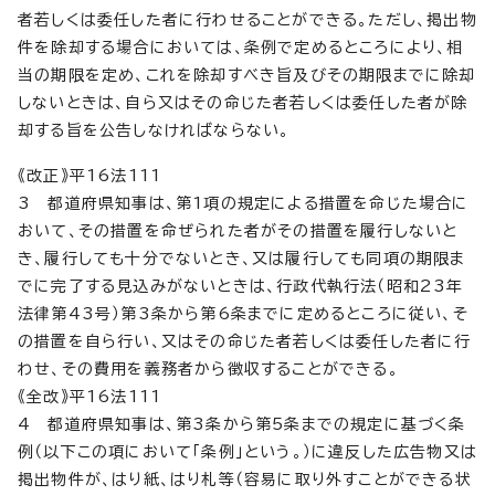
者若しくは委任した者に行わせることができる。ただし、掲出物
件を除却する場合においては、条例で定めるところにより、相
当の期限を定め、これを除却すべき旨及びその期限までに除却
しないときは、自ら又はその命じた者若しくは委任した者が除
却する旨を公告しなければならない。
《改正》平16法111
3 都道府県知事は、第1項の規定による措置を命じた場合に
おいて、その措置を命ぜられた者がその措置を履行しないと
き、履行しても十分でないとき、又は履行しても同項の期限ま
でに完了する見込みがないときは、行政代執行法（昭和23年
法律第43号）第3条から第6条までに定めるところに従い、そ
の措置を自ら行い、又はその命じた者若しくは委任した者に行
わせ、その費用を義務者から徴収することができる。
《全改》平16法111
4 都道府県知事は、第3条から第5条までの規定に基づく条
例（以下この項において「条例」という。）に違反した広告物又は
掲出物件が、はり紙、はり札等（容易に取り外すことができる状