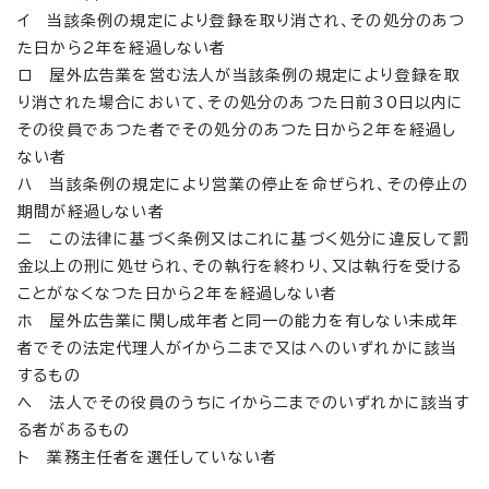
イ 当該条例の規定により登録を取り消され、その処分のあつ
た日から2年を経過しない者
ロ 屋外広告業を営む法人が当該条例の規定により登録を取
り消された場合において、その処分のあつた日前30日以内に
その役員であつた者でその処分のあつた日から2年を経過し
ない者
ハ 当該条例の規定により営業の停止を命ぜられ、その停止の
期間が経過しない者
ニ この法律に基づく条例又はこれに基づく処分に違反して罰
金以上の刑に処せられ、その執行を終わり、又は執行を受ける
ことがなくなつた日から2年を経過しない者
ホ 屋外広告業に関し成年者と同一の能力を有しない未成年
者でその法定代理人がイからニまで又はへのいずれかに該当
するもの
ヘ 法人でその役員のうちにイからニまでのいずれかに該当す
る者があるもの
ト 業務主任者を選任していない者