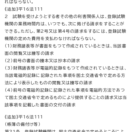
ればならない。
《追加》平16法111
2 試験を受けようとする者その他の利害関係人は、登録試験
機関の業務時間内は、いつでも、次に掲げる請求をすることが
できる。ただし、第2号又は第4号の請求をするには、登録試験
機関の定めた費用を支払わなければならない。
（1）財務諸表等が書面をもつて作成されているときは、当該書
面の閲覧又は謄写の請求
（2）前号の書面の謄本又は抄本の請求
（3）財務諸表等が電磁的記録をもつて作成されているときは、
当該電磁的記録に記録された事項を国土交通省令で定める方
法により表示したものの閲覧又は謄写の請求
（4）前号の電磁的記録に記録された事項を電磁的方法であつ
て国土交通省令で定めるものにより提供することの請求又は当
該事項を記載した書面の交付の請求
《追加》平16法111
（帳簿の備付け等）
第21条 登録試験機関は、国土交通省令で定めるところによ