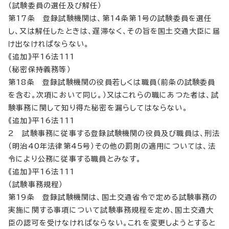
（試験委員の選任及び解任）
第17条 登録試験機関は、第14条第1号の試験委員を選任
し、又は解任したときは、遅滞なく、その旨を国土交通大臣に届
け出なければならない。
《追加》平16法111
（秘密保持義務等）
第18条 登録試験機関の役員若しくは職員（前条の試験委員
を含む。次項において同じ。）又はこれらの職にあつた者は、試
験事務に関して知り得た秘密を漏らしてはならない。
《追加》平16法111
2 試験事務に従事する登録試験機関の役員及び職員は、刑法
（明治40年法律第45号）その他の罰則の適用については、法
令により公務に従事する職員とみなす。
《追加》平16法111
（試験事務規程）
第19条 登録試験機関は、国土交通省令で定める試験事務の
実施に関する事項について試験事務規程を定め、国土交通大
臣の認可を受けなければならない。これを変更しようとすると