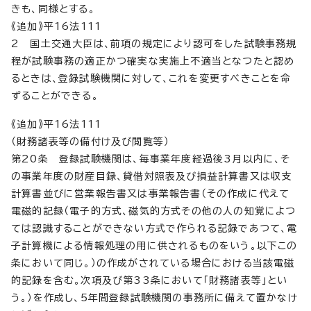
きも、同様とする。
《追加》平16法111
2 国土交通大臣は、前項の規定により認可をした試験事務規
程が試験事務の適正かつ確実な実施上不適当となつたと認め
るときは、登録試験機関に対して、これを変更すべきことを命
ずることができる。
《追加》平16法111
（財務諸表等の備付け及び閲覧等）
第20条 登録試験機関は、毎事業年度経過後3月以内に、そ
の事業年度の財産目録、貸借対照表及び損益計算書又は収支
計算書並びに営業報告書又は事業報告書（その作成に代えて
電磁的記録（電子的方式、磁気的方式その他の人の知覚によつ
ては認識することができない方式で作られる記録であつて、電
子計算機による情報処理の用に供されるものをいう。以下この
条において同じ。）の作成がされている場合における当該電磁
的記録を含む。次項及び第33条において「財務諸表等」とい
う。）を作成し、5年間登録試験機関の事務所に備えて置かなけ