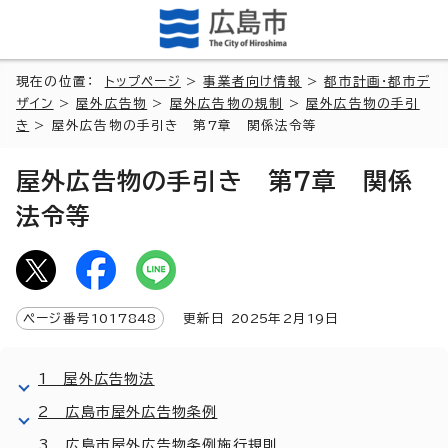
現在の位置：
トップページ
>
事業者向け情報
>
都市計画・都市デ
ザイン
>
屋外広告物
>
屋外広告物の規制
>
屋外広告物の手引
き
> 屋外広告物の手引き 第7章 関係法令等
屋外広告物の手引き 第7章 関係
法令等
ページ番号
1017848
更新日
2025
年2月
19
日
1 屋外広告物法
2 広島市屋外広告物条例
3 広島市屋外広告物条例施行規則