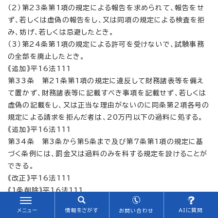
（2）第23条第1項の規定による報告を求められて、報告をせ
ず、若しくは虚偽の報告をし、又は同項の規定による検査を拒
み、妨げ、若しくは忌避したとき。
（3）第24条第1項の規定による許可を受けないで、試験事務
の全部を廃止したとき。
《追加》平16法111
第33条 第21条第1項の規定に違反して財務諸表等を備え
て置かず、財務諸表等に記載すべき事項を記載せず、若しくは
虚偽の記載をし、又は正当な理由がないのに同条第2項各号の
規定による請求を拒んだ者は、20万円以下の過料に処する。
《追加》平16法111
第34条 第3条から第5条まで及び第7条第1項の規定に基
づく条例には、罰金又は過料のみを科する規定を設けることが
できる。
《改正》平16法111
《1条削除》平16法111
附則
メニュー
情報をさがす
AIに質問
お問い合わせ