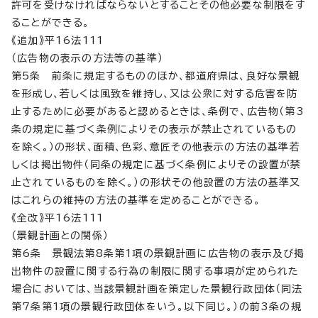
許可を受けなければならないとすることその他必要な制限をす
ることができる。
《追加》平16法111
（広告物の表示の方法等の基準）
第5条 前条に規定するもののほか、都道府県は、良好な景観
を形成し、若しくは風致を維持し、又は公衆に対する危害を防
止するために必要があると認めるときは、条例で、広告物（第3
条の規定に基づく条例によりその表示が禁止されているもの
を除く。）の形状、面積、色彩、意匠その他表示の方法の基準若
しくは掲出物件（同条の規定に基づく条例によりその設置が禁
止されているものを除く。）の形状その他設置の方法の基準又
はこれらの維持の方法の基準を定めることができる。
《全改》平16法111
（景観計画との関係）
第6条 景観法第8条第1項の景観計画に広告物の表示及び掲
出物件の設置に関する行為の制限に関する事項が定められた
場合においては、当該景観計画を策定した景観行政団体（同法
第7条第1項の景観行政団体をいう。以下同じ。）の前3条の規