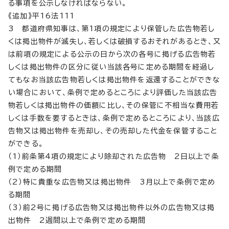
る事項を公示しなければならない。
《追加》平16法111
3 都道府県知事は、第1項の規定により保管した広告物若し
くは掲出物件が滅失し、若しくは破損するおそれがあるとき、又
は前項の規定による公示の日から次の各号に掲げる広告物若
しくは掲出物件の区分に従い当該各号に定める期間を経過し
てもなお当該広告物若しくは掲出物件を返還することができな
い場合において、条例で定めるところにより評価した当該広告
物若しくは掲出物件の価額に比し、その保管に不相当な費用若
しくは手数を要するときは、条例で定めるところにより、当該広
告物又は掲出物件を売却し、その売却した代金を保管すること
ができる。
（1）前条第4項の規定により除却された広告物 2日以上で条
例で定める期間
（2）特に貴重な広告物又は掲出物件 3月以上で条例で定め
る期間
（3）前2号に掲げる広告物又は掲出物件以外の広告物又は掲
出物件 2週間以上で条例で定める期間