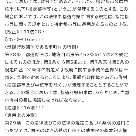
う。）においては、政令で定めるところにより、指定都市又は中
核市（以下「指定都市等」という。）が処理するものとする。この
場合においては、この法律中都道府県に関する規定は、指定都
市等に関する規定として指定都市等に適用があるものとする。
《改正》平11法087
《改正》平16法111
（景観行政団体である市町村の特例）
第28条 都道府県は、地方自治法第252条の17の2の規定
によるもののほか、第3条から第5条まで、第7条又は第8条の
規定に基づく条例の制定又は改廃に関する事務の全部又は一
部を、条例で定めるところにより、景観行政団体である市町村
（指定都市及び中核市を除く。）が処理することとすることがで
きる。この場合においては、都道府県知事は、あらかじめ、当該
市町村の長に協議しなければならない。
《追加》平16法111
（適用上の注意）
第29条 この法律及びこの法律の規定に基づく条例の適用に
当たつては、国民の政治活動の自由その他国民の基本的人権