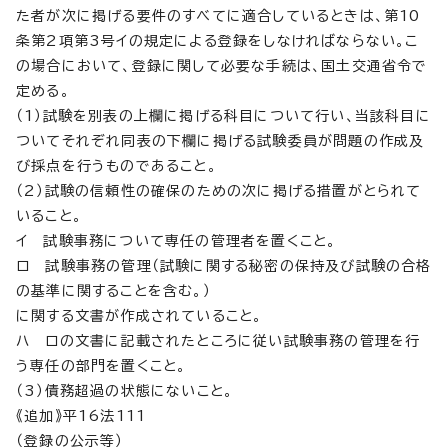
た者が次に掲げる要件のすべてに適合しているときは、第10
条第2項第3号イの規定による登録をしなければならない。こ
の場合において、登録に関して必要な手続は、国土交通省令で
定める。
（1）試験を別表の上欄に掲げる科目について行い、当該科目に
ついてそれぞれ同表の下欄に掲げる試験委員が問題の作成及
び採点を行うものであること。
（2）試験の信頼性の確保のための次に掲げる措置がとられて
いること。
イ 試験事務について専任の管理者を置くこと。
ロ 試験事務の管理（試験に関する秘密の保持及び試験の合格
の基準に関することを含む。）
に関する文書が作成されていること。
ハ ロの文書に記載されたところに従い試験事務の管理を行
う専任の部門を置くこと。
（3）債務超過の状態にないこと。
《追加》平16法111
（登録の公示等）