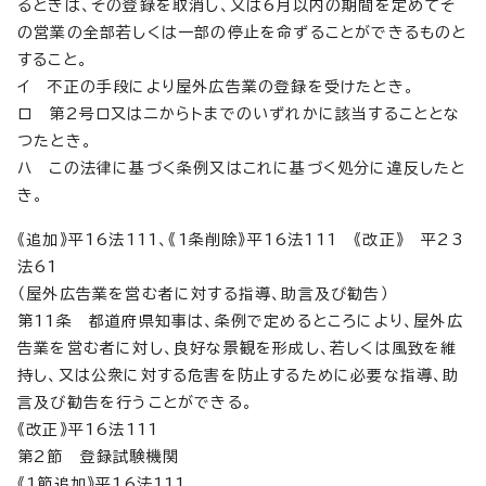
るときは、その登録を取消し、又は6月以内の期間を定めてそ
の営業の全部若しくは一部の停止を命ずることができるものと
すること。
イ 不正の手段により屋外広告業の登録を受けたとき。
ロ 第2号ロ又はニからトまでのいずれかに該当することとな
つたとき。
ハ この法律に基づく条例又はこれに基づく処分に違反したと
き。
《追加》平16法111、《1条削除》平16法111 《改正》 平23
法61
（屋外広告業を営む者に対する指導、助言及び勧告）
第11条 都道府県知事は、条例で定めるところにより、屋外広
告業を営む者に対し、良好な景観を形成し、若しくは風致を維
持し、又は公衆に対する危害を防止するために必要な指導、助
言及び勧告を行うことができる。
《改正》平16法111
第2節 登録試験機関
《1節追加》平16法111