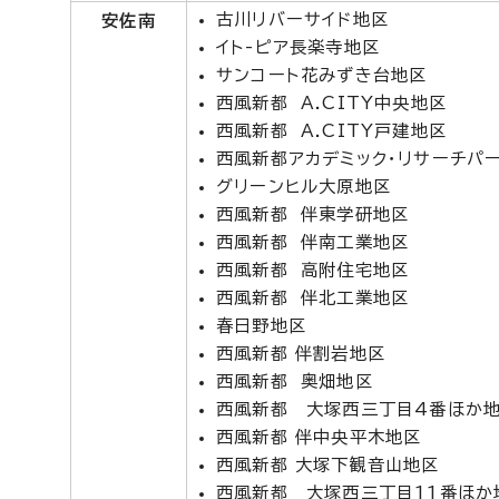
古川リバーサイド地区
安佐南
イト-ピア長楽寺地区
サンコート花みずき台地区
西風新都 A.CITY中央地区
西風新都 A.CITY戸建地区
西風新都アカデミック・リサーチパ
グリーンヒル大原地区
西風新都 伴東学研地区
西風新都 伴南工業地区
西風新都 高附住宅地区
西風新都 伴北工業地区
春日野地区
西風新都 伴割岩地区
西風新都 奥畑地区
西風新都 大塚西三丁目4番ほか
西風新都 伴中央平木地区
西風新都 大塚下観音山地区
西風新都 大塚西三丁目11番ほか