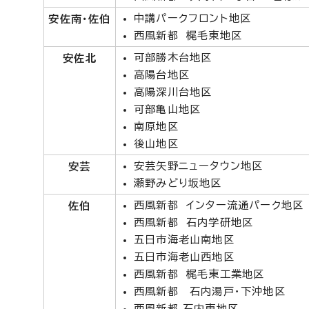
中講パークフロント地区
安佐南・佐伯
西風新都 梶毛東地区
可部勝木台地区
安佐北
高陽台地区
高陽深川台地区
可部亀山地区
南原地区
後山地区
安芸矢野ニュータウン地区
安芸
瀬野みどり坂地区
西風新都 インター流通パーク地区
佐伯
西風新都 石内学研地区
五日市海老山南地区
五日市海老山西地区
西風新都 梶毛東工業地区
西風新都 石内湯戸・下沖地区
西風新都 石内東地区