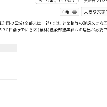
ページ番号
1017847
更新日
202
大きな文字
印刷
区計画の区域(全部又は一部)では、建築物等の形態又は意
の30日前までに各区(農林)建設部建築課への届出が必要で