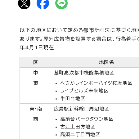
以下の地区において定める都市計画法に基づく地
あります。屋外広告物を設置する場合は、行為着手
年4月1日現在
区
地区名
中
基町高次都市機能集積地区
へさかレインボーハイツ桜坂地区
東
ライブヒルズ未来地区
牛田台地区
東・南
広島駅新幹線口周辺地区
高須台パークタウン地区
西
古江上田方地区
高須二丁目西地区