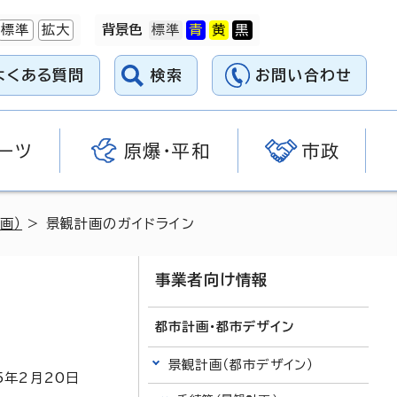
標準
拡大
背景色
よくある質問
検索
お問い合わせ
ーツ
原爆・平和
市政
画）
> 景観計画のガイドライン
事業者向け情報
都市計画・都市デザイン
景観計画（都市デザイン）
5
年2月
20
日