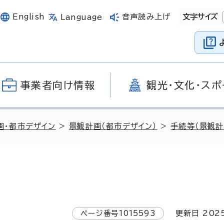
English
音声読み上げ
文字サイズ
Language
事業者向け情報
観光・文化・スポ
画・都市デザイン
>
景観計画（都市デザイン）
>
手続等（景観計
ページ番号
1015593
更新日
202