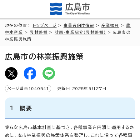
現在の位置：
トップページ
>
事業者向け情報
>
産業振興
>
農
林水産業
>
農林整備
>
計画・事業紹介（農林整備）
> 広島市の
林業振興施策
広島市の林業振興施策
ページ番号
1040541
更新日
2025
年5月
27
日
1 概要
第6次広島市基本計画に基づき、各種事業を円滑に運用するた
めに、本市林業振興の施策体系を整理し、これに沿って各種事