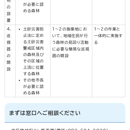
物
が必要と認
の
める森林
設
置
4．
土砂災害防
1～2の施業地にお
1～2の作業と
止法に定め
巡
いて、地域住民が行
一体的に実施す
る土砂災害
視
う森林の見回り活動
る
警戒区域内
路
に必要な簡易な巡視
の森林及び
の
路の開設
その区域の
開
上流に位置
設
する森林
その他市長
が必要と認
める森林
まずは窓口へご相談ください