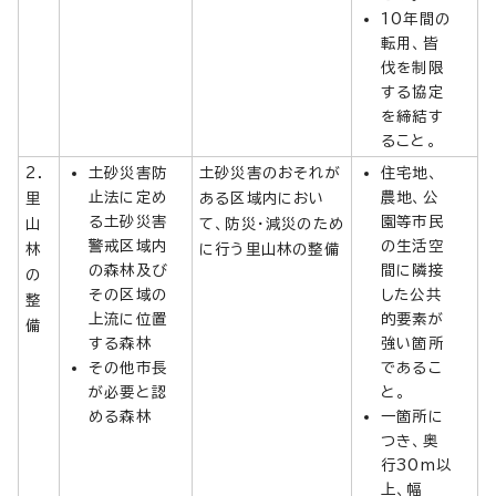
10年間の
転用、皆
伐を制限
する協定
を締結す
ること。
2．
土砂災害防
土砂災害のおそれが
住宅地、
止法に定め
農地、公
里
ある区域内におい
る土砂災害
園等市民
山
て、防災・減災のため
警戒区域内
の生活空
林
に行う里山林の整備
の森林及び
間に隣接
の
その区域の
した公共
整
上流に位置
的要素が
備
する森林
強い箇所
その他市長
であるこ
が必要と認
と。
める森林
一箇所に
つき、奥
行30m以
上、幅