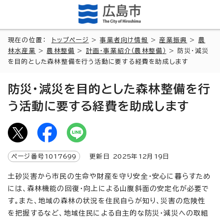
現在の位置：
トップページ
>
事業者向け情報
>
産業振興
>
農
林水産業
>
農林整備
>
計画・事業紹介（農林整備）
> 防災・減災
を目的とした森林整備を行う活動に要する経費を助成します
防災・減災を目的とした森林整備を行
う活動に要する経費を助成します
ページ番号
1017699
更新日
2025
年
12
月
19
日
土砂災害から市民の生命や財産を守り安全・安心に暮らすため
には、森林機能の回復・向上による山腹斜面の安定化が必要で
す。また、地域の森林の状況を住民自らが知り、災害の危険性
を把握するなど、地域住民による自主的な防災・減災への取組