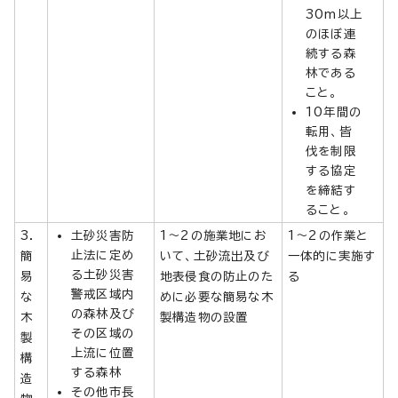
30m以上
のほぼ連
続する森
林である
こと。
10年間の
転用、皆
伐を制限
する協定
を締結す
ること。
3．
土砂災害防
1～2の施業地にお
1～2の作業と
止法に定め
簡
いて、土砂流出及び
一体的に実施す
る土砂災害
易
地表侵食の防止のた
る
警戒区域内
な
めに必要な簡易な木
の森林及び
木
製構造物の設置
その区域の
製
上流に位置
構
する森林
造
その他市長