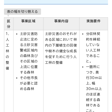
表の幅を切り替える
区
事業区域
事業内容
実施要件
分
1．
土砂災害防
土砂災害のおそれが
分収林契
止法に定め
約を締結
人
ある区域において林
る土砂災害
していな
工
内の下層植生の回復
警戒区域内
い人工林
林
や樹木の健全な成長
の森林及び
であるこ
の
を促すために行う人
その区域の
と。
整
工林の整備
上流に位置
一箇所に
備
する森林
つき、奥
その他市長
行30m以
が必要と認
上、幅
める森林
30m以上
のほぼ連
続する森
林である
こと。