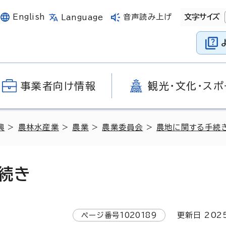
English
音声読み上げ
文字サイズ
Language
事業者向け情報
観光・文化・スポ
興
>
農林水産業
>
農業
>
農業委員会
>
農地に関する手続
続き
ページ番号
1020189
更新日
202