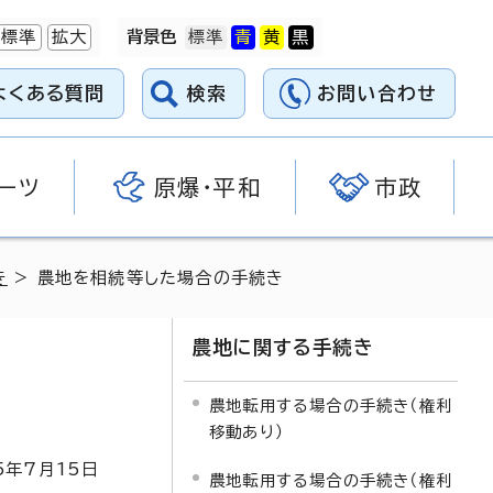
標準
拡大
背景色
よくある質問
検索
お問い合わせ
ーツ
原爆・平和
市政
き
> 農地を相続等した場合の手続き
農地に関する手続き
農地転用する場合の手続き（権利
移動あり）
5
年7月
15
日
農地転用する場合の手続き（権利