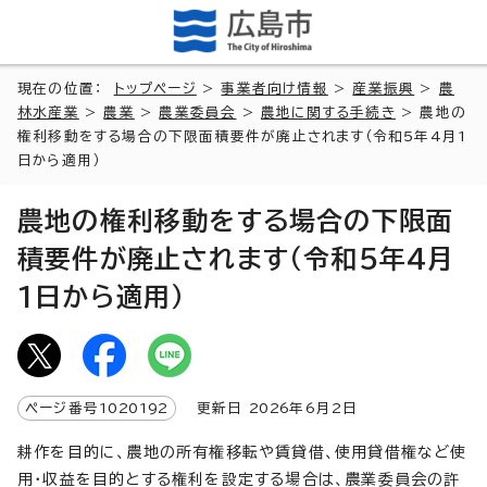
現在の位置：
トップページ
>
事業者向け情報
>
産業振興
>
農
林水産業
>
農業
>
農業委員会
>
農地に関する手続き
> 農地の
権利移動をする場合の下限面積要件が廃止されます（令和5年4月1
日から適用）
農地の権利移動をする場合の下限面
積要件が廃止されます（令和5年4月
1日から適用）
ページ番号
1020192
更新日
2026
年6月2日
耕作を目的に、農地の所有権移転や賃貸借、使用貸借権など使
用・収益を目的とする権利を設定する場合は、農業委員会の許