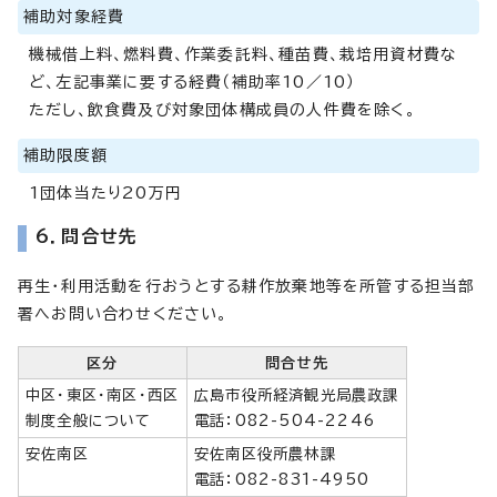
補助対象経費
機械借上料、燃料費、作業委託料、種苗費、栽培用資材費な
ど、左記事業に要する経費（補助率10／10）
ただし、飲食費及び対象団体構成員の人件費を除く。
補助限度額
1団体当たり20万円
6．問合せ先
再生・利用活動を行おうとする耕作放棄地等を所管する担当部
署へお問い合わせください。
区分
問合せ先
中区・東区・南区・西区
広島市役所経済観光局農政課
制度全般について
電話：082-504-2246
安佐南区
安佐南区役所農林課
電話：082-831-4950