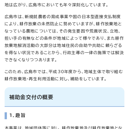
地は広がり、広島市においても年々深刻化しています。
広島市は、新規就農者の育成事業や国の日本型直接支払制度
により、耕作放棄の未然防止に努めていますが、耕作放棄地と
なっている農地については、その発生要因や荒廃状況、立地、
担い手の有無などの条件が地域によって様々であり、また耕作
放棄地解消活動の大部分は地域住民の自助や共助に頼らざる
を得ない状況であることから、行政主導の一律の施策では解決
できなくなりつつあります。
このため、広島市では、平成30年度から、地域主体で取り組む
耕作放棄地・再生利用活動に対し、補助をしています。
補助金交付の概要
1．趣旨
本事業は、地域団体等に対し、耕作放棄地及び耕作放棄地とな