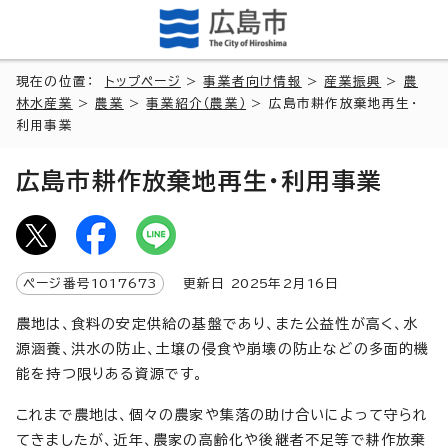
現在の位置：
トップページ
>
事業者向け情報
>
産業振興
>
農
林水産業
>
農業
>
事業紹介（農業）
> 広島市耕作放棄地再生・
利用事業
広島市耕作放棄地再生・利用事業
ページ番号
1017673
更新日
2025
年2月
16
日
農地は、食料の安定供給の基盤であり、また公益性が高く、水
源涵養、洪水の防止、土壌の侵食や崩壊の防止などの多面的機
能を持つ限りある資源です。
これまで農地は、個々の農家や集落の助け合いによって守られ
てきましたが、近年、農家の高齢化や後継者不足等で耕作放棄