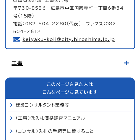
財政局契約部
工事契約課
〒730-8586 広島市中区国泰寺町一丁目6番34
号（15階）
電話：082-504-2280（代表） ファクス：082-
504-2612
keiyaku-koji@city.hiroshima.lg.jp
工事
このページを見た人は
こんなページも見ています
建設コンサルタント業務等
（工事）低入札価格調査マニュアル
（コンサル）入札の手続等に関すること