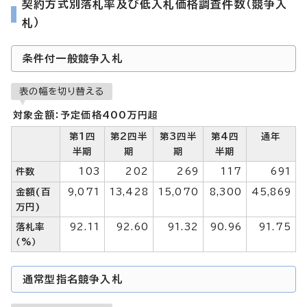
契約方式別落札率及び低入札価格調査件数（競争入
札）
条件付一般競争入札
表の幅を切り替える
対象金額：予定価格400万円超
第1四
第2四半
第3四半
第4四
通年
半期
期
期
半期
件数
103
202
269
117
691
金額(百
9,071
13,428
15,070
8,300
45,869
万円)
落札率
92.11
92.60
91.32
90.96
91.75
（%）
通常型指名競争入札