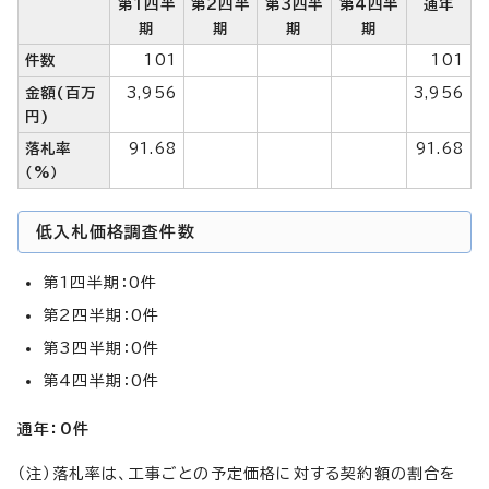
第1四半
第2四半
第3四半
第4四半
通年
期
期
期
期
件数
101
101
金額(百万
3,956
3,956
円)
落札率
91.68
91.68
（%）
低入札価格調査件数
第1四半期：0件
第2四半期：0件
第3四半期：0件
第4四半期：0件
通年：0件
（注）落札率は、工事ごとの予定価格に対する契約額の割合を