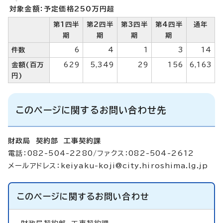
対象金額：予定価格250万円超
第1四半
第2四半
第3四半
第4四半
通年
期
期
期
期
件数
6
4
1
3
14
金額(百万
629
5,349
29
156
6,163
円)
このページに関するお問い合わせ先
財政局 契約部 工事契約課
電話：082-504-2280/ファクス：082-504-2612
メールアドレス：
keiyaku-koji@city.hiroshima.lg.jp
このページに関する
お問い合わせ