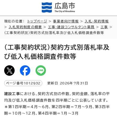
現在の位置：
トップページ
>
事業者向け情報
>
入札・契約情報
>
入札契約制度の概要
>
工事・建設コンサルタント業務
>
工事
>
（工事契約状況）契約方式別落札率及び低入札価格調査件数等
（工事契約状況）契約方式別落札率及
び低入札価格調査件数等
ページ番号
1012932
更新日
2026
年7月
31
日
建設工事
における、契約方式別の件数、契約金額、落札率の平
均及び低入札価格調査件数を四半期ごとに公表しています。
＊第1四半期＝4月～6月、第2四半期＝7月～9月、第3四半
期＝10月～12月、第4四半期＝1月～3月