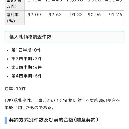
万円)
落札率
92.09
92.62
91.32
90.96
91.76
（%）
低入札価格調査件数
第1四半期：0件
第2四半期：2件
第3四半期：9件
第4四半期：6件
通年：17
件
（注）落札率は、工事ごとの予定価格に対する契約額の割合を
単純平均したものである。
契約方式別件数及び契約金額（随意契約）