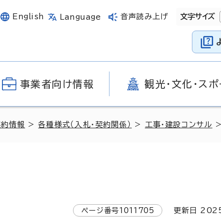
English
音声読み上げ
文字サイズ
Language
事業者向け情報
観光・文化・スポ
契約情報
>
各種様式（入札・契約関係）
>
工事・建設コンサル
ページ番号
1011705
更新日
202