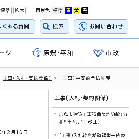
標準
拡大
背景色
よくある質問
検索
お問い合わせ
ーツ
原爆・平和
市政
>
工事（入札・契約関係）
> （工事）中間前金払制度
工事（入札・契約関係）
広島市建設工事請負契約約款（令
和8年6月1日改正）
5
年2月
16
日
（工事）入札後資格確認型一般競