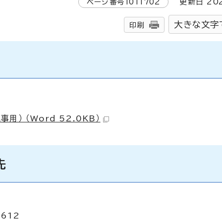
ページ番号
1011702
更新日
20
大きな文字
印刷
 （Word 52.0KB）
先
2612