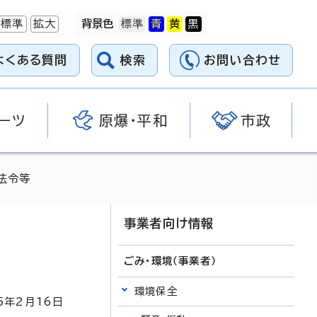
標準
拡大
背景色
よくある質問
検索
お問い合わせ
ーツ
原爆・平和
市政
法令等
事業者向け情報
ごみ・環境（事業者）
環境保全
5
年2月
16
日