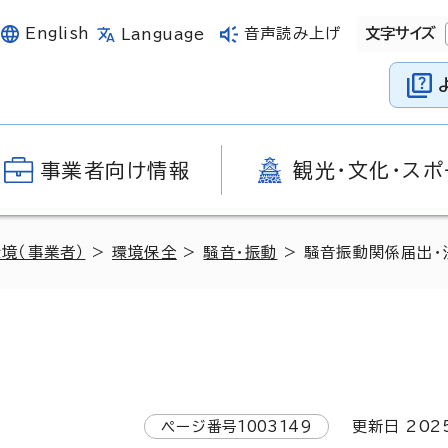
English
音声読み上げ
文字サイズ
Language
事業者向け情報
観光・文化・スポ
環境（事業者）
>
環境保全
>
騒音・振動
> 騒音振動関係届出・
ページ番号
1003149
更新日
202