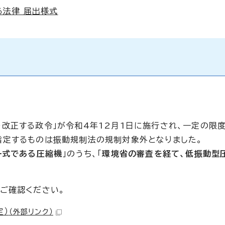
法律 届出様式
改正する政令」が令和4年12月1日に施行され、一定の限
指定するものは振動規制法の規制対象外となりました。
ー式である圧縮機
」のうち、「
環境省の審査を経て、低振動型
ご確認ください。
定）
（外部リンク）