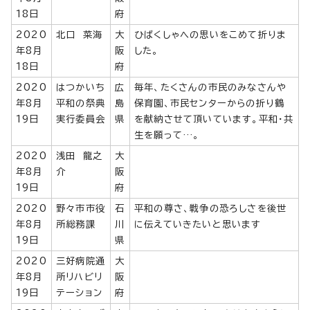
18日
府
2020
北口 菜海
大
ひばくしゃへの思いをこめて折りま
年8月
阪
した。
18日
府
2020
はつかいち
広
毎年、たくさんの市民のみなさんや
年8月
平和の祭典
島
保育園、市民センターからの折り鶴
19日
実行委員会
県
を献納させて頂いています。平和・共
生を願って…。
2020
浅田 龍之
大
年8月
介
阪
19日
府
2020
野々市市役
石
平和の尊さ、戦争の恐ろしさを後世
年8月
所総務課
川
に伝えていきたいと思います
19日
県
2020
三好病院通
大
年8月
所リハビリ
阪
19日
テーション
府