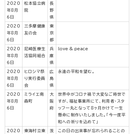
2020
松本協立病
長
年8月
院
野
6日
県
2020
三多摩健康
東
年8月
友の会
京
6日
都
2020
尼崎医療生
兵
love & peace
年8月
活協同組合
庫
6日
県
2020
ヒロシマ祭
広
永遠の平和を望む。
年8月
り実行委員
島
6日
会
県
2020
ミライエ南
大
世界中がコロナ禍で大変なご時世で
年8月
森町
阪
すが、福祉事業所にて、利用者・スタ
6日
府
ッフ一丸となって8ヶ月かけて一生
懸命に制作いたしました。「今一度平
和への祈りを込めて」
2020
東海村立東
茨
この日の出来事が忘れられることの