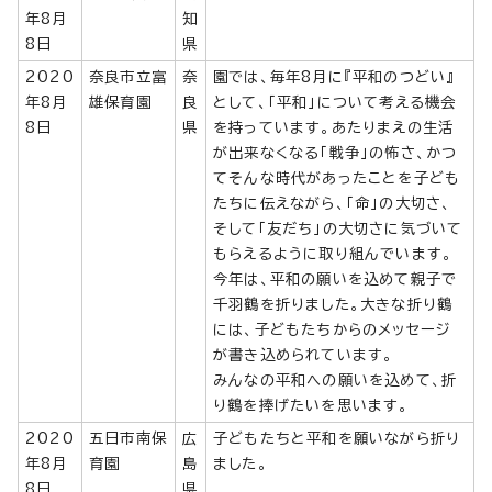
年8月
知
8日
県
2020
奈良市立富
奈
園では、毎年8月に『平和のつどい』
年8月
雄保育園
良
として、「平和」について考える機会
8日
県
を持っています。あたりまえの生活
が出来なくなる「戦争」の怖さ、かつ
てそんな時代があったことを子ども
たちに伝えながら、「命」の大切さ、
そして「友だち」の大切さに気づいて
もらえるように取り組んでいます。
今年は、平和の願いを込めて親子で
千羽鶴を折りました。大きな折り鶴
には、子どもたちからのメッセージ
が書き込められています。
みんなの平和への願いを込めて、折
り鶴を捧げたいを思います。
2020
五日市南保
広
子どもたちと平和を願いながら折り
年8月
育園
島
ました。
8日
県