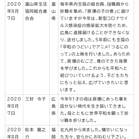
2020
富山県生活
富
毎年県内生協の組合員、役職員から
年8月
協同組合連
山
折鶴を集め、「原爆の子の像」に届け
7日
合会
県
ていますが今年は、新型コロナウイ
ルス感染症の感染拡大を防ぐため、
広島に直接届けることができなくな
り、送付しました。5年前にも生協の
「平和のつどい」でアニメ「つるにの
って」の上映を行いました。あらため
て、原爆のむごさ、像のできた背景
を学びました。これからも平和へと
結びついていけるよう、子どもたち
にもっと伝え、広げていきたいと思
います。
2020
三好 令子
広
今年91才の母は原爆にあった事を
年8月
島
話せない時代を生き抜いてきまし
7日
県
た。母とともに世界平和を願って折
り鶴を折りました。
2020
松本 龍之
福
北九州から来ました。犠せいになっ
年8月
介
岡
た方々、安らかにおねむり下さい。