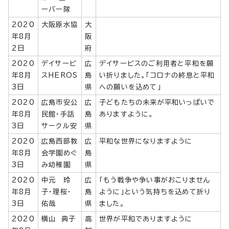
ーバー隊
2020
大阪原水協
大
年8月
阪
2日
府
2020
デイサービ
広
デイサービスのご利用者と平和を願
年8月
スHEROS
島
い折りました。「コロナの終息と平和
3日
県
への願いを込めて」
2020
広島市安公
広
子どもたちの未来が平和いっぱいで
年8月
民館・手話
島
ありますように。
3日
サークル安
県
2020
広島西部教
広
平和な世界になりますように
年8月
会学園めぐ
島
3日
み幼稚園
県
2020
中元 玲
広
「もう戦争や争い事がおこりません
年8月
子・理桜・
島
ように」という気持ちを込めて折り
3日
佑哉
県
ました。
2020
横山 典子
高
世界が平和でありますように