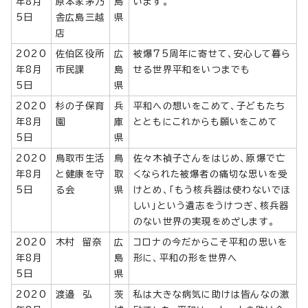
年8月
原本家茅乃
島
います。
5日
舎広島三越
県
店
2020
佐伯区役所
広
被爆75周年に寄せて、安心して暮ら
年8月
市民課
島
せる世界平和をいつまでも
5日
県
2020
杉の子保育
兵
平和への想いをこめて、子どもたち
年8月
園
庫
とともにこれからも願いをこめて
5日
県
2020
鳥取市生活
鳥
佐々木禎子さんをはじめ、原爆で亡
年8月
と健康を守
取
くなられた被爆者の痛切な思いを受
5日
る会
県
けとめ、「もう核兵器は使わないでほ
しい」という遺志をうけつぎ、核兵器
のない世界の実現をめざします。
2020
木村 留奈
広
コロナの今だからこそ平和の思いを
年8月
島
形に、平和の形を世界へ
5日
県
2020
渡邉 弘
茨
私は大きな病気に助けは皆んなの激