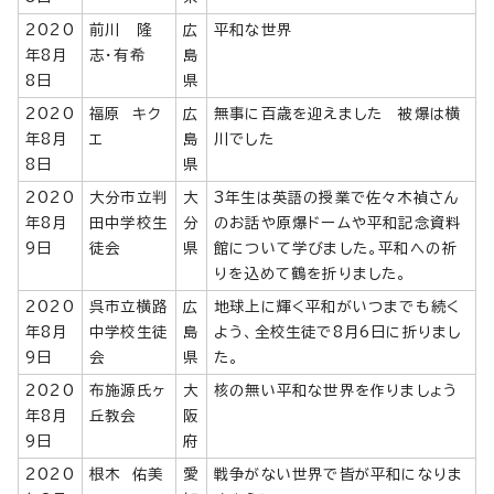
2020
前川 隆
広
平和な世界
年8月
志・有希
島
8日
県
2020
福原 キク
広
無事に百歳を迎えました 被爆は横
年8月
エ
島
川でした
8日
県
2020
大分市立判
大
3年生は英語の授業で佐々木禎さん
年8月
田中学校生
分
のお話や原爆ドームや平和記念資料
9日
徒会
県
館について学びました。平和への祈
りを込めて鶴を折りました。
2020
呉市立横路
広
地球上に輝く平和がいつまでも続く
年8月
中学校生徒
島
よう、全校生徒で8月6日に折りまし
9日
会
県
た。
2020
布施源氏ヶ
大
核の無い平和な世界を作りましょう
年8月
丘教会
阪
9日
府
2020
根木 佑美
愛
戦争がない世界で皆が平和になりま