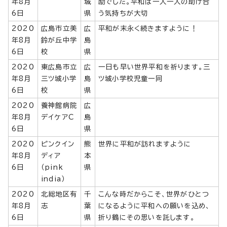
年8月
城
励でした。平和は一人一人の助け合
6日
県
う気持ちが大切
2020
広島市立美
広
平和が末永く続きますように！
年8月
鈴が丘中学
島
6日
校
県
2020
東広島市立
広
一日も早い世界平和を祈ります。三
年8月
三ツ城小学
島
ツ城小学校児童一同
6日
校
県
2020
養神館病院
広
年8月
デイケアC
島
6日
県
2020
ピンクイン
熊
世界に平和が訪れますように
年8月
ディア
本
6日
（pink
県
india）
2020
北総地区有
千
こんな時だからこそ、世界がひとつ
年8月
志
葉
になるように平和への願いを込め、
6日
県
折り鶴にその思いを託します。