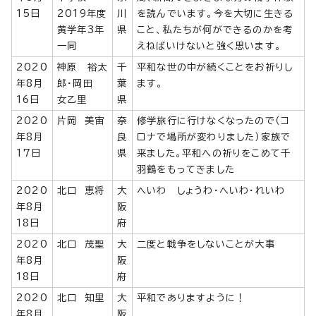
15日
2019年度
川
を読んでいます。今を大切に生きる
黄学年3年
県
こと、私たちが何ができるのかを考
一同
えねばいけないと強く思います。
2020
神原 裕太
千
平和な世の中が続くことをお祈りし
年8月
郎・岡田
葉
ます。
16日
女乙里
県
2020
片岡 美宙
奈
修学旅行に行けなくなったので（コ
年8月
良
ロナで場所が変わりました）家族で
17日
県
来ました。平和への祈りをこめて千
羽鶴をもってきました
2020
北口 恵将
大
へいわ しょうわ・へいわ・れいわ
年8月
阪
18日
府
2020
北口 茂聖
大
二度と戦争をしないことが大事
年8月
阪
18日
府
2020
北口 知里
大
平和でありますように！
年8月
阪