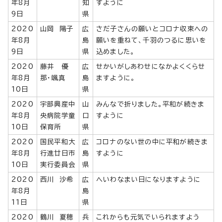
年8月
知
すように
9日
県
2020
山岡 陽子
広
さだ子さんの願いとコロナ収束への
年8月
島
願いを重ねて、千羽のつるに思いを
9日
県
込めました。
2020
藤井 優
広
せかいがしあわせになかよくくらせ
年8月
那・颯真
島
ますように。
10日
県
2020
宇部興産中
山
みんなで折りました。平和が続きま
年8月
央病院学童
口
すように
10日
保育所
県
2020
国民平和大
広
コロナのない世の中に平和が続きま
年8月
行進廿日市
島
すように
10日
実行委員会
県
2020
西川 沙希
広
へいわなまい日になりますように
年8月
島
11日
県
2020
鶴川 夏穂
兵
これからも元気でいられますよう