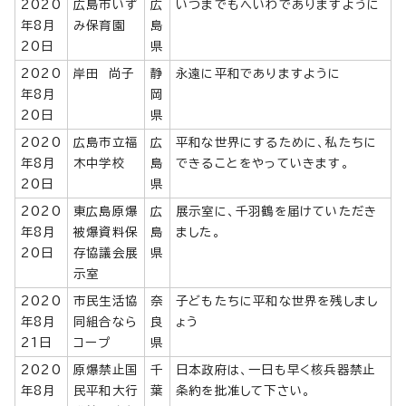
2020
広島市いず
広
いつまでもへいわでありますように
年8月
み保育園
島
20日
県
2020
岸田 尚子
静
永遠に平和でありますように
年8月
岡
20日
県
2020
広島市立福
広
平和な世界にするために、私たちに
年8月
木中学校
島
できることをやっていきます。
20日
県
2020
東広島原爆
広
展示室に、千羽鶴を届けていただき
年8月
被爆資料保
島
ました。
20日
存協議会展
県
示室
2020
市民生活協
奈
子どもたちに平和な世界を残しまし
年8月
同組合なら
良
ょう
21日
コープ
県
2020
原爆禁止国
千
日本政府は、一日も早く核兵器禁止
年8月
民平和大行
葉
条約を批准して下さい。