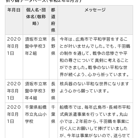
折り鶴データベース（令和2年8月分)
年月日
個人名・団
都
メッセージ
体名（敬称
道
略）
府
県
2020
須坂市立常
長
今年は、広島市で平和学習をするこ
年8月
盤中学校3
野
とが叶いませんでした。でも、千羽鶴
1日
年2組
県
の制作を通して、戦争の悲惨さや平
和の尊さについて真剣に考えること
ができました。戦争のない平和な世
界が続くよう、心から祈っています。
2020
須坂市立常
長
核兵器のない平和な世界になります
年8月
盤中学校3
野
よう心から願っています。
1日
年4組
県
2020
千葉県船橋
千
船橋市では、毎年広島市・長崎市平和
年8月
市立丸山小
葉
式典派遣事業を行っています。丸山
1日
学校
県
小では、2年前から、千羽鶴を事業に
行く人にお願いして捧げていました
が、今年は事業がないので、送らせて