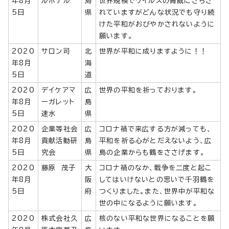
年8月
ルホテル
島
世界規模でウイルスの脅威にさらさ
5日
県
れていますがどんな状況でも守り続
けた平和がおびやかされないように
願います。
2020
サロン司
北
世界が平和に成りますように！！
年8月
海
5日
道
2020
デイケアマ
広
世界の平和を祈っております。
年8月
ーガレット
島
5日
速水
県
2020
企業等社会
広
コロナ禍で来広する方が減っても、
年8月
貢献活動研
島
平和を祈る心がとだえないよう、広
5日
究会
県
島の企業からも鶴をささげます。
2020
藤原 茂子
大
コロナ禍のなか、戦争を二度と起こ
年8月
阪
してはいけないとの思いで千羽鶴を
5日
府
つくりました。また、世界中が平和な
世の中になるように願います。
2020
株式会社久
広
核のない平和な世界になることを願