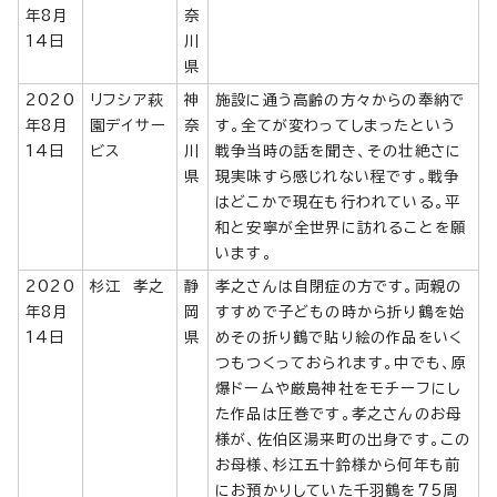
年8月
奈
14日
川
県
2020
リフシア萩
神
施設に通う高齢の方々からの奉納で
年8月
園デイサー
奈
す。全てが変わってしまったという
14日
ビス
川
戦争当時の話を聞き、その壮絶さに
県
現実味すら感じれない程です。戦争
はどこかで現在も行われている。平
和と安寧が全世界に訪れることを願
います。
2020
杉江 孝之
静
孝之さんは自閉症の方です。両親の
年8月
岡
すすめで子どもの時から折り鶴を始
14日
県
めその折り鶴で貼り絵の作品をいく
つもつくっておられます。中でも、原
爆ドームや厳島神社をモチーフにし
た作品は圧巻です。孝之さんのお母
様が、佐伯区湯来町の出身です。この
お母様、杉江五十鈴様から何年も前
にお預かりしていた千羽鶴を75周