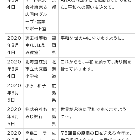
4日
会社東京支
都
た。平和への願いを込めて。
店国内グル
ープ・営業
サポート室
2020
適応指導教
福
平和な世の中になりますように。
年8月
室（ほほえ
岡
4日
み教室）
県
2020
北海道江別
北
これからも、平和を願って、折り鶴を
年8月
市立大麻西
海
折っていきます。
4日
小学校
道
2020
小原 和子
広
年8月
島
5日
県
2020
株式会社も
広
世界が永遠に平和でありますよう
年8月
みじ銀行
島
に…。
5日
県
2020
宮島コーラ
広
75回目の原爆の日を迎える今年は、