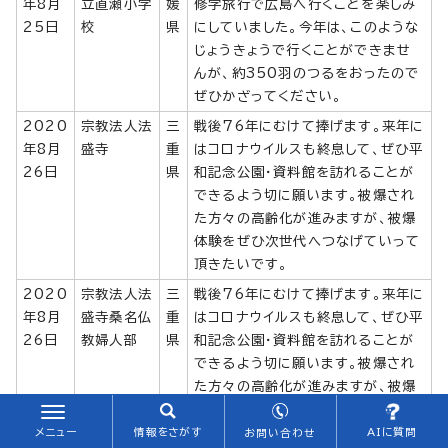
年8月
立直瀬小学
媛
修学旅行で広島へ行くことを楽しみ
25日
校
県
にしていました。今年は、このような
じょうきょうで行くことができませ
んが、約350羽のつるをおったので
ぜひかざってください。
2020
宗教法人法
三
戦後76年にむけて捧げます。来年に
年8月
盛寺
重
はコロナウイルスも終息して、ぜひ平
26日
県
和記念公園・資料館を訪れることが
できるよう切に願います。被爆され
た方々の高齢化が進みますが、被爆
体験をぜひ次世代へつなげていって
頂きたいです。
2020
宗教法人法
三
戦後76年にむけて捧げます。来年に
年8月
盛寺桑名仏
重
はコロナウイルスも終息して、ぜひ平
26日
教婦人部
県
和記念公園・資料館を訪れることが
できるよう切に願います。被爆され
た方々の高齢化が進みますが、被爆
体験をぜひ次世代へつなげていって
頂きたいです。
メニュー
情報をさがす
AIに質問
お問い合わせ