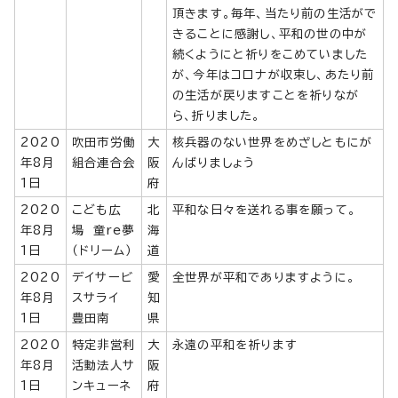
頂きます。毎年、当たり前の生活がで
きることに感謝し、平和の世の中が
続くようにと祈りをこめていました
が、今年はコロナが収束し、あたり前
の生活が戻りますことを祈りなが
ら、折りました。
2020
吹田市労働
大
核兵器のない世界をめざしともにが
年8月
組合連合会
阪
んばりましょう
1日
府
2020
こども広
北
平和な日々を送れる事を願って。
年8月
場 童re夢
海
1日
（ドリーム）
道
2020
デイサービ
愛
全世界が平和でありますように。
年8月
スサライ
知
1日
豊田南
県
2020
特定非営利
大
永遠の平和を祈ります
年8月
活動法人サ
阪
1日
ンキューネ
府