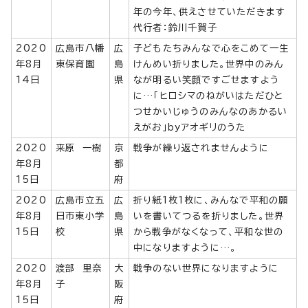
年の今年、供えさせていただきます
代行者：鈴川千賀子
2020
広島市八幡
広
子どもたちみんなで心をこめて一生
年8月
東保育園
島
けんめい折りました。世界中のみん
14日
県
なが明るい笑顔ですごせますよう
に…「ヒロシマのねがいはただひと
つせかいじゅうのみんなのあかるい
えがお」byアオギリのうた
2020
来原 一樹
京
戦争が繰り返されませんように
年8月
都
15日
府
2020
広島市立五
広
折り紙1枚1枚に、みんなで平和の願
年8月
日市東小学
島
いを書いてつるを折りました。世界
15日
校
県
から戦争がなくなって、平和な世の
中になりますように…。
2020
渡部 里奈
大
戦争のない世界になりますように
年8月
子
阪
15日
府