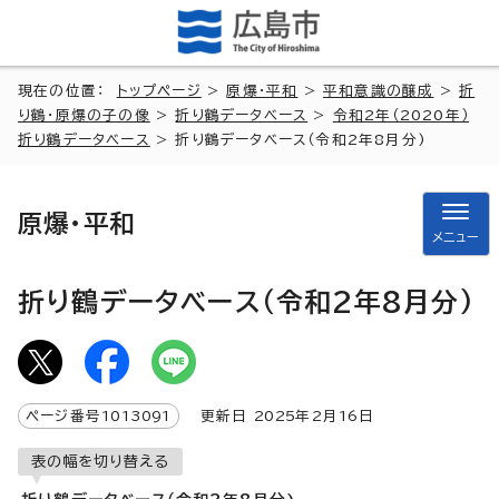
現在の位置：
トップページ
>
原爆・平和
>
平和意識の醸成
>
折
り鶴・原爆の子の像
>
折り鶴データベース
>
令和2年（2020年）
折り鶴データベース
> 折り鶴データベース（令和2年8月分)
原爆・平和
メニュー
折り鶴データベース（令和2年8月分)
ページ番号
1013091
更新日
2025
年2月
16
日
表の幅を切り替える