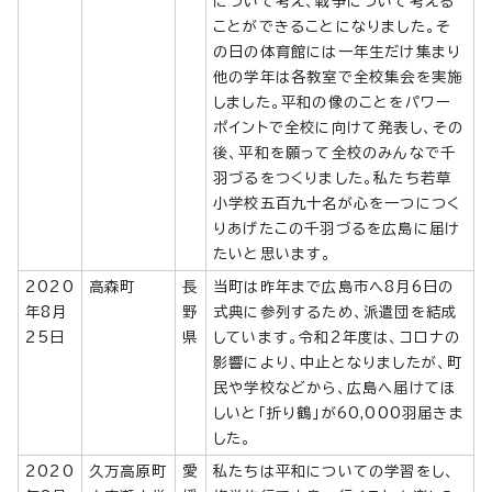
について考え、戦争について考える
ことができることになりました。そ
の日の体育館には一年生だけ集まり
他の学年は各教室で全校集会を実施
しました。平和の像のことをパワー
ポイントで全校に向けて発表し、その
後、平和を願って全校のみんなで千
羽づるをつくりました。私たち若草
小学校五百九十名が心を一つにつく
りあげたこの千羽づるを広島に届け
たいと思います。
2020
高森町
長
当町は昨年まで広島市へ8月6日の
年8月
野
式典に参列するため、派遣団を結成
25日
県
しています。令和2年度は、コロナの
影響により、中止となりましたが、町
民や学校などから、広島へ届けてほ
しいと「折り鶴」が60,000羽届きま
した。
2020
久万高原町
愛
私たちは平和についての学習をし、