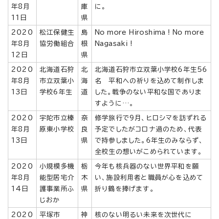
年8月
庫
に。
11日
県
2020
松江保健生
島
No more Hiroshima ! No more
年8月
協労働組合
根
Nagasaki !
12日
県
2020
北海道石狩
北
北海道石狩市立双葉小学校6年生56
年8月
市立双葉小
海
名 平和への祈りを込めて制作しま
13日
学校6年生
道
した。戦争のない平和な国でありま
すように…。
2020
宇陀市立榛
奈
修学旅行で9月、ヒロシマを訪ずれる
年8月
原東小学校
良
予定でしたがコロナ過のため、代表
13日
県
で持参しました。6年生のみならず、
全校生の想いがこめられています。
2020
小規模多機
栃
今年も核兵器のない世界平和を願
年8月
能型居宅介
木
い、施設利用者と職員が心を込めて
14日
護事業所ふ
県
折り鶴を捧げます。
じおか
2020
平塚市
神
核のない明るい未来を次世代に