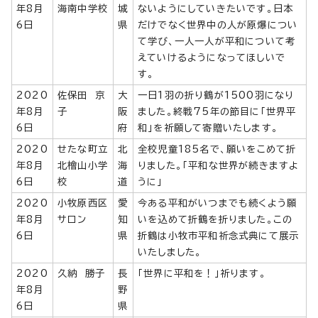
年8月
海南中学校
城
ないようにしていきたいです。日本
6日
県
だけでなく世界中の人が原爆につい
て学び、一人一人が平和について考
えていけるようになってほしいで
す。
2020
佐保田 京
大
一日1羽の折り鶴が1500羽になり
年8月
子
阪
ました。終戦75年の節目に「世界平
6日
府
和」を祈願して寄贈いたします。
2020
せたな町立
北
全校児童185名で、願いをこめて折
年8月
北檜山小学
海
りました。「平和な世界が続きますよ
6日
校
道
うに」
2020
小牧原西区
愛
今ある平和がいつまでも続くよう願
年8月
サロン
知
いを込めて折鶴を折りました。この
6日
県
折鶴は小牧市平和祈念式典にて展示
いたしました。
2020
久納 勝子
長
「世界に平和を！」祈ります。
年8月
野
6日
県