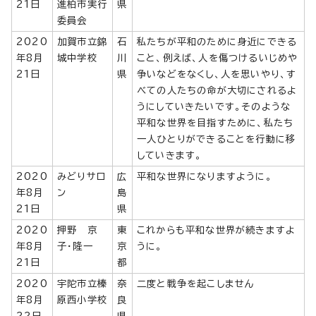
21日
進柏市実行
県
委員会
2020
加賀市立錦
石
私たちが平和のために身近にできる
年8月
城中学校
川
こと、例えば、人を傷つけるいじめや
21日
県
争いなどをなくし、人を思いやり、す
べての人たちの命が大切にされるよ
うにしていきたいです。そのような
平和な世界を目指すために、私たち
一人ひとりができることを行動に移
していきます。
2020
みどりサロ
広
平和な世界になりますように。
年8月
ン
島
21日
県
2020
押野 京
東
これからも平和な世界が続きますよ
年8月
子・隆一
京
うに。
21日
都
2020
宇陀市立榛
奈
二度と戦争を起こしません
年8月
原西小学校
良
22日
県