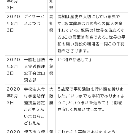
年8月
知
3日
県
2020
デイサービ
高
高知は歴史を大切にしている県で
年8月
スよつば
知
す。坂本龍馬はじめ多くの偉人を輩
3日
県
出している、龍馬の『世界を洗たくす
る』この言葉は有名である。世界の平
和を願い施設の利用者一同この千羽
鶴をささげます。
2020
一般社団法
千
「平和を祈念して」
年8月
人実践倫理
葉
3日
宏正会津田
県
沼支部
2020
学校法人今
大
5歳児で平和活動を行い鶴を折りま
年8月
村学園幼保
阪
した。「いつまでも平和でありますよ
3日
連携型認定
府
うに」という思いを込めて！！献納
こどもえん
を宜しくお願い致します。
いまむらこ
どもえん
2020
伊予市立伊
愛
これからも平和でありますように。