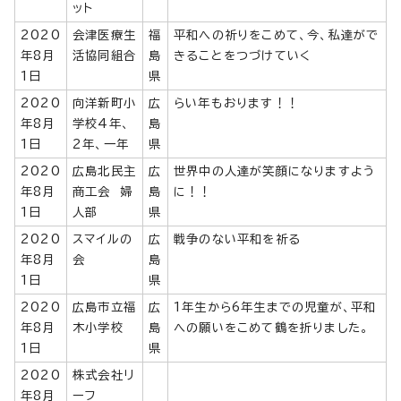
ット
2020
会津医療生
福
平和への祈りをこめて、今、私達がで
年8月
活協同組合
島
きることをつづけていく
1日
県
2020
向洋新町小
広
らい年もおります！！
年8月
学校4年、
島
1日
2年、一年
県
2020
広島北民主
広
世界中の人達が笑顔になりますよう
年8月
商工会 婦
島
に！！
1日
人部
県
2020
スマイルの
広
戦争のない平和を祈る
年8月
会
島
1日
県
2020
広島市立福
広
1年生から6年生までの児童が、平和
年8月
木小学校
島
への願いをこめて鶴を折りました。
1日
県
2020
株式会社リ
年8月
ーフ