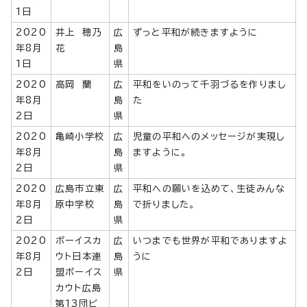
1日
2020
井上 穂乃
広
ずっと平和が続きますように
年8月
花
島
1日
県
2020
高岡 蘭
広
平和をいのって千羽づるを作りまし
年8月
島
た
2日
県
2020
亀崎小学校
広
児童の平和へのメッセージが実現し
年8月
島
ますように。
2日
県
2020
広島市立東
広
平和への願いを込めて、生徒みんな
年8月
原中学校
島
で折りました。
2日
県
2020
ボーイスカ
広
いつまでも世界が平和でありますよ
年8月
ウト日本連
島
うに
2日
盟ボーイス
県
カウト広島
第13団ビ