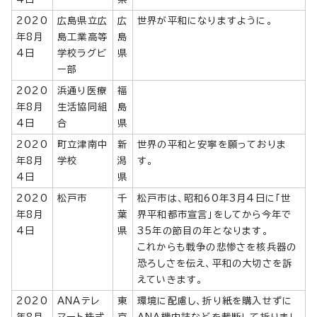
2020
広島県立広
広
世界が平和になりますように。
年8月
島工業高等
島
4日
学校ラグビ
県
ー部
2020
浜通り医療
福
年8月
生活協同組
島
4日
合
県
2020
町立津南中
新
世界の平和と安寧を願っておりま
年8月
学校
潟
す。
4日
県
2020
松戸市
千
松戸市は、昭和60年3月4日に「世
年8月
葉
界平和都市宣言」をしてから今年で
4日
県
35年の節目の年となります。
これからも戦争の悲惨さを核兵器の
恐ろしさを伝え、平和の大切さを訴
えていきます。
2020
ANAテレ
東
環境に配慮し、折り紙を購入せずに
年8月
マート株式
京
ANA機内誌などを裁断して折りまし