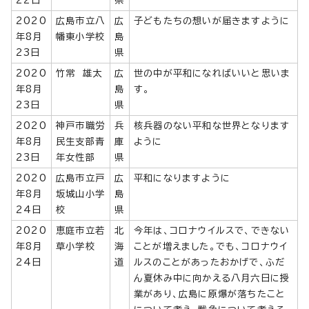
2020
広島市立八
広
子どもたちの想いが届きますように
年8月
幡東小学校
島
23日
県
2020
竹常 雄太
広
世の中が平和になればいいと思いま
年8月
島
す。
23日
県
2020
神戸市職労
兵
核兵器のない平和な世界となります
年8月
民生支部青
庫
ように
23日
年女性部
県
2020
広島市立戸
広
平和になりますように
年8月
坂城山小学
島
24日
校
県
2020
恵庭市立若
北
今年は、コロナウイルスで、できない
年8月
草小学校
海
ことが増えました。でも、コロナウイ
24日
道
ルスのことがあったおかげで、ふだ
ん夏休み中に向かえる八月六日に授
業があり、広島に原爆が落ちたこと