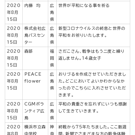
2020
内藤 均
広
世界が平和になる事を祈る
年8月
島
15日
県
2020
株式会社広
広
新型コロナウイルスの終息と世界の
年8月
島バスセン
島
平和をお祈りいたします。
15日
ター
県
2020
森部
福
さだこさん、戦争はもう二度と繰り
年8月
岡
返しません。14歳女子
15日
県
2020
PEACE
広
おりづるを作成させていただきまし
年8月
flower
島
た。どこにおいてよいかわからなか
15日
県
ったのでこちらに入れさせていただ
きます。
2020
CGMボラ
広
平和の貴重さを忘れずにいつも感謝
年8月
ンティア広
島
して生きていきます。
15日
島
県
2020
横浜市立森
神
終戦から75年たちました。ここ数週
年8月
中学校
奈
間、新聞でさまざまな方の戦争体験