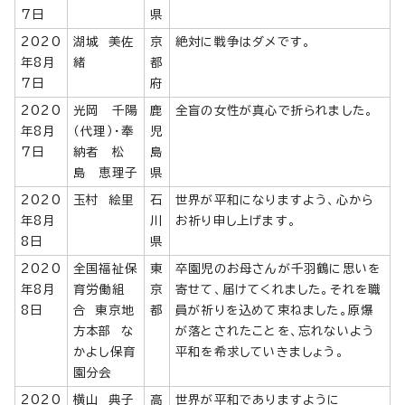
7日
県
2020
湖城 美佐
京
絶対に戦争はダメです。
年8月
緒
都
7日
府
2020
光岡 千陽
鹿
全盲の女性が真心で折られました。
年8月
（代理）・奉
児
7日
納者 松
島
島 恵理子
県
2020
玉村 絵里
石
世界が平和になりますよう、心から
年8月
川
お祈り申し上げます。
8日
県
2020
全国福祉保
東
卒園児のお母さんが千羽鶴に思いを
年8月
育労働組
京
寄せて、届けてくれました。それを職
8日
合 東京地
都
員が祈りを込めて束ねました。原爆
方本部 な
が落とされたことを、忘れないよう
かよし保育
平和を希求していきましょう。
園分会
2020
横山 典子
高
世界が平和でありますように