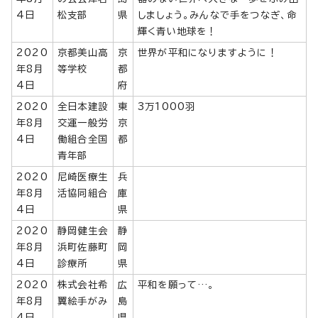
4日
松支部
県
しましょう。みんなで手をつなぎ、命
輝く青い地球を！
2020
京都美山高
京
世界が平和になりますように！
年8月
等学校
都
4日
府
2020
全日本建設
東
3万1000羽
年8月
交運一般労
京
4日
働組合全国
都
青年部
2020
尼崎医療生
兵
年8月
活協同組合
庫
4日
県
2020
静岡健生会
静
年8月
浜町佐藤町
岡
4日
診療所
県
2020
株式会社希
広
平和を願って…。
年8月
翼絵手がみ
島
4日
県