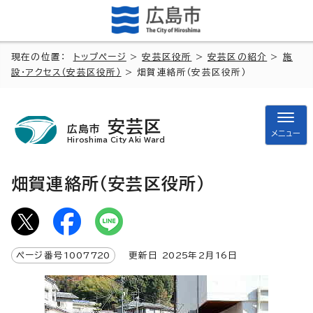
現在の位置：
トップページ
>
安芸区役所
>
安芸区の紹介
>
施
設・アクセス（安芸区役所）
> 畑賀連絡所（安芸区役所）
安芸区
広島市
メニュー
Hiroshima City Aki Ward
畑賀連絡所（安芸区役所）
ページ番号
1007720
更新日
2025
年2月
16
日