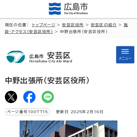
現在の位置：
トップページ
>
安芸区役所
>
安芸区の紹介
>
施
設・アクセス（安芸区役所）
> 中野出張所（安芸区役所）
安芸区
広島市
メニュー
Hiroshima City Aki Ward
中野出張所（安芸区役所）
ページ番号
1007715
更新日
2025
年2月
16
日