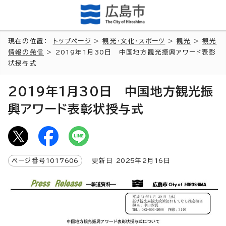
現在の位置：
トップページ
>
観光・文化・スポーツ
>
観光
>
観光
情報の発信
> 2019年1月30日 中国地方観光振興アワード表彰
状授与式
2019年1月30日 中国地方観光振
興アワード表彰状授与式
ページ番号
1017606
更新日
2025
年2月
16
日