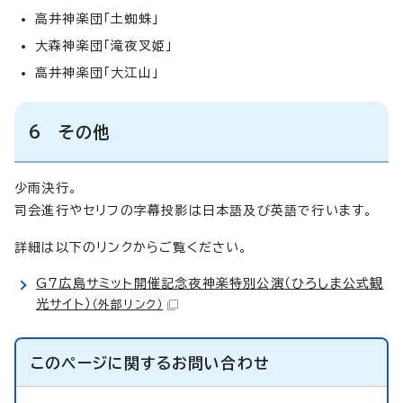
高井神楽団「土蜘蛛」
大森神楽団「滝夜叉姫」
高井神楽団「大江山」
6 その他
少雨決行。
司会進行やセリフの字幕投影は日本語及び英語で行います。
詳細は以下のリンクからご覧ください。
G7広島サミット開催記念夜神楽特別公演（ひろしま公式観
光サイト）
（外部リンク）
このページに関する
お問い合わせ