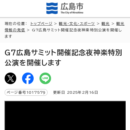
現在の位置：
トップページ
>
観光・文化・スポーツ
>
観光
>
観光
情報の発信
> G7広島サミット開催記念夜神楽特別公演を開催し
ます
G7広島サミット開催記念夜神楽特別
公演を開催します
ページ番号
1017579
更新日
2025
年2月
16
日