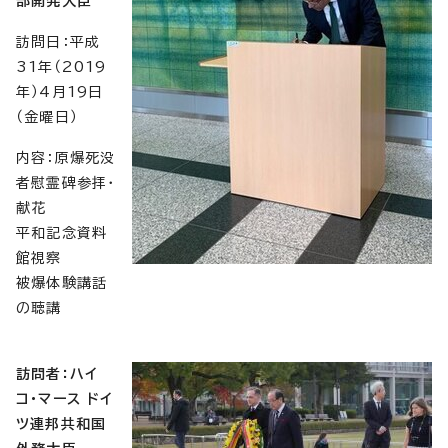
部開発大臣
訪問日：平成
31年（2019
年）4月19日
（金曜日）
内容：原爆死没
者慰霊碑参拝・
献花
平和記念資料
館視察
被爆体験講話
の聴講
訪問者：ハイ
コ・マース ドイ
ツ連邦共和国