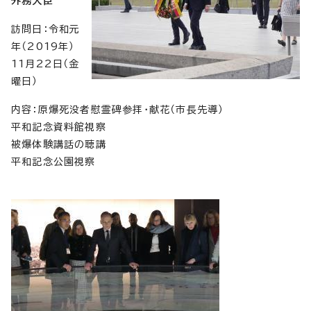
外務大臣
訪問日：令和元
年（2019年）
11月22日（金
曜日）
内容：原爆死没者慰霊碑参拝・献花（市長先導）
平和記念資料館視察
被爆体験講話の聴講
平和記念公園視察