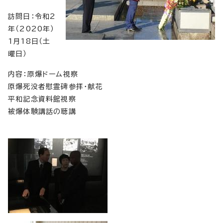
訪問日：令和2
年（2020年）
1月18日（土
曜日）
内容：原爆ドーム視察
原爆死没者慰霊碑参拝・献花
平和記念資料館視察
被爆体験講話の聴講