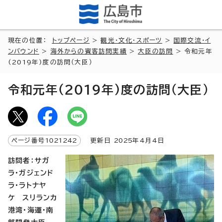
現在の位置：
トップページ
>
観光・文化・スポーツ
>
国際交流・イ
ンバウンド
>
海外からの賓客訪問実績
>
大臣の訪問
> 令和元年
(2019年)度の訪問（大臣）
令和元年(2019年)度の訪問（大臣）
ページ番号
1021242
更新日
2025
年4月4日
訪問者：サガ
ラ・ガジェンド
ラ・ラトナヤ
ケ スリランカ
港湾・海運・南