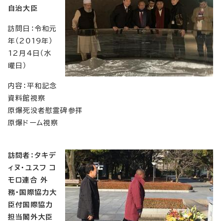
自治大臣
訪問日：令和元
年（2019年）
12月4日（水
曜日）
内容：平和記念
資料館視察
原爆死没者慰霊碑参拝
原爆ドーム視察
訪問者：タキデ
ィヌ・ユスフ コ
モロ連合 外
務・国際協力大
臣付国際協力
担当閣外大臣