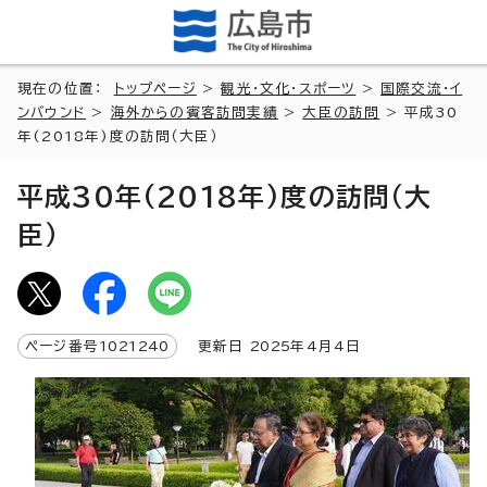
現在の位置：
トップページ
>
観光・文化・スポーツ
>
国際交流・イ
ンバウンド
>
海外からの賓客訪問実績
>
大臣の訪問
> 平成30
年(2018年)度の訪問（大臣）
平成30年(2018年)度の訪問（大
臣）
ページ番号
1021240
更新日
2025
年4月4日