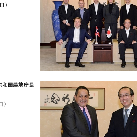
日）
カ共和国農地庁長
日）