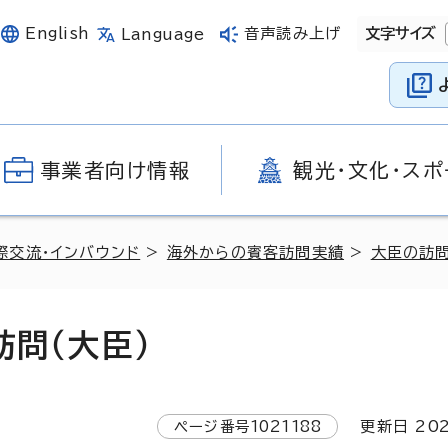
English
音声読み上げ
文字サイズ
Language
事業者向け情報
観光・文化・スポ
際交流・インバウンド
>
海外からの賓客訪問実績
>
大臣の訪
訪問（大臣）
ページ番号
1021188
更新日
20