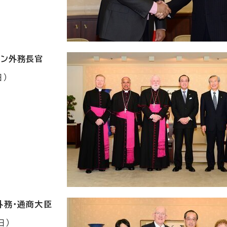
カン外務長官
日）
外務・通商大臣
日）