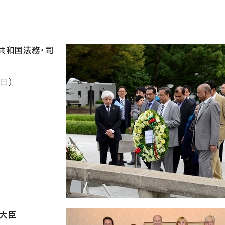
共和国法務・司
日）
務大臣