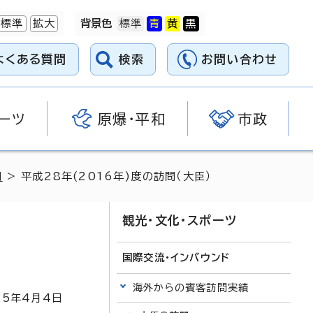
標準
拡大
背景色
よくある質問
検索
お問い合わせ
ーツ
原爆・平和
市政
問
> 平成28年(2016年)度の訪問（大臣）
観光・文化・スポーツ
国際交流・インバウンド
海外からの賓客訪問実績
25
年4月4日