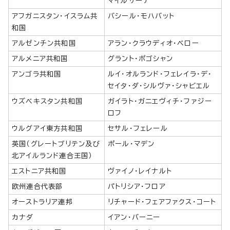
マイルザーデ
アフガニスタン・イスラム共
バシール・モハバット
和国
アルゼンチン共和国
アラン・クラウディオ・ベロー
アルメニア共和国
グラント・ポゴシャン
アンゴラ共和国
ルイ・オルランド・フェレイラ・デ・
セイタ・ダ・シルヴァ・シャビエル
ウズベキスタン共和国
ガイラト・ガニエヴィチ・ファジー
ロフ
ウルグアイ東方共和国
セサル・フェレール
英国（グレートブリテン及び
ポール・マデン
北アイルランド連合王国）
エストニア共和国
ヴァイノ・レイナルト
欧州連合代表部
パトリシア・フロア
オーストラリア連邦
リチャード・フェアファクス・コート
カナダ
イアン・バーニー