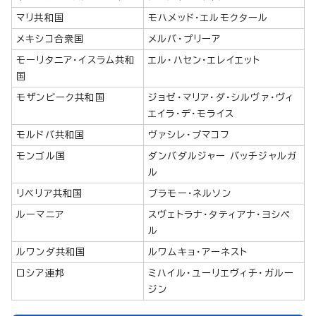
マリ共和国
モハメッド・エルモクタール
メキシコ合衆国
メルバ・プリーア
モーリタニア・イスラム共和
エル・ハセン・エレイエット
国
モザンビーク共和国
ジョゼ・マリア・ダ・シルヴァ・ヴィ
エイラ・デ・モライス
モルドバ共和国
ヴァシレ・ブマコフ
モンゴル国
ダンバダルジャー バッチジャルガ
ル
リベリア共和国
ブラモー・ネルソン
ルーマニア
スヴェトラナ・タティアナ・ヨシペ
ル
ルワンダ共和国
ルワムキョ・アーネスト
ロシア連邦
ミハイル・ユーリエヴィチ・ガルー
ジン