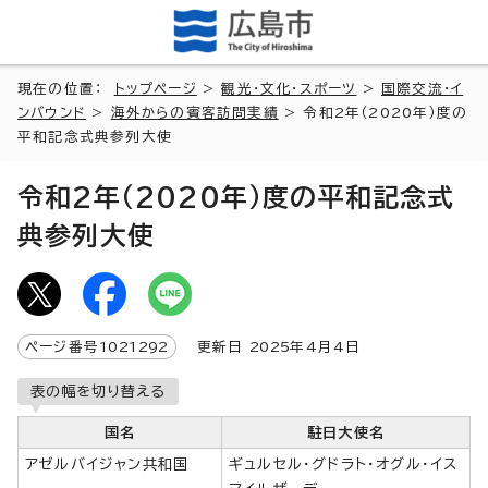
現在の位置：
トップページ
>
観光・文化・スポーツ
>
国際交流・イ
ンバウンド
>
海外からの賓客訪問実績
> 令和2年（2020年）度の
平和記念式典参列大使
令和2年（2020年）度の平和記念式
典参列大使
ページ番号
1021292
更新日
2025
年4月4日
表の幅を切り替える
国名
駐日大使名
アゼルバイジャン共和国
ギュルセル・グドラト・オグル・イス