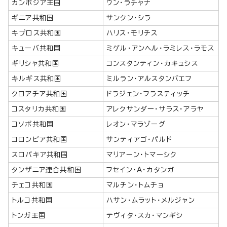
カンボジア王国
ウン・ラチャナ
ギニア共和国
サンクン・シラ
キプロス共和国
ハリス・モリチス
キューバ共和国
ミゲル・アンヘル・ラミレス・ラモス
ギリシャ共和国
コンスタンティン・カキュシス
キルギス共和国
ミルラン・アルスタンバエフ
クロアチア共和国
ドラジェン・フラスティッチ
コスタリカ共和国
アレクサンダー・サラス・アラヤ
コソボ共和国
レオン・マラゾーグ
コロンビア共和国
サンティアゴ・パルド
スロバキア共和国
マリアーン・トマーシク
タンザニア連合共和国
フセイン・A・カタンガ
チェコ共和国
マルチン・トムチョ
トルコ共和国
ハサン・ムラット・メルジャン
トンガ王国
テヴィタ・スカ・マンギシ