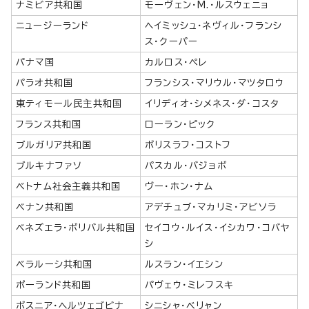
ナミビア共和国
モーヴェン・M.・ルスウェニョ
ニュージーランド
ヘイミッシュ・ネヴィル・フランシ
ス・クーパー
パナマ国
カルロス・ペレ
パラオ共和国
フランシス・マリウル・マツタロウ
東ティモール民主共和国
イリディオ・シメネス・ダ・コスタ
フランス共和国
ローラン・ピック
ブルガリア共和国
ボリスラフ・コストフ
ブルキナファソ
パスカル・バジョボ
ベトナム社会主義共和国
ヴー・ホン・ナム
ベナン共和国
アデチュブ・マカリミ・アビソラ
ベネズエラ・ボリバル共和国
セイコウ・ルイス・イシカワ・コバヤ
シ
ベラルーシ共和国
ルスラン・イエシン
ポーランド共和国
パヴェウ・ミレフスキ
ボスニア・ヘルツェゴビナ
シニシャ・ベリャン