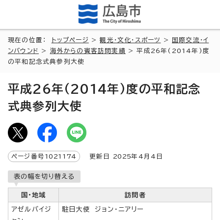
現在の位置：
トップページ
>
観光・文化・スポーツ
>
国際交流・イ
ンバウンド
>
海外からの賓客訪問実績
> 平成26年(2014年)度
の平和記念式典参列大使
平成26年(2014年)度の平和記念
式典参列大使
ページ番号
1021174
更新日
2025
年4月4日
表の幅を切り替える
国・地域
訪問者
アゼルバイジ
駐日大使 ジョン・ニアリー