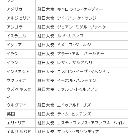
ャン
アメリカ
駐日大使 キャロライン・ケネディ―
アルジェリア
駐日大使 シド・アリ・ケトランジ
アンゴラ
駐日大使 ジョアン・ミゲル・ヴァヘケニ
イスラエル
駐日大使 ルツ・カハノフ
イタリア
駐日大使 ドメニコ・ジョルジ
イラク
駐日大使 アラー・アル ハーシミー
イラン
駐日大使 レザ・ナザルアハリ
インドネシア
駐日大使 ユスロン・イーザ・マヘンドラ
ウクライナ
駐日大使 イーホル・ハルチェンコ
ウズベキスタ
駐日大使 ファルフ・トゥルスノフ
ン
ウルグアイ
駐日大使 エドゥアルド・ブズー
英国
駐日大使 ティム・ヒッチンズ
エリトリア
駐日大使 エスティファノス・アファワキ・ハイレ
エルサルバド
駐日大使 マルタ・セラヤンディア