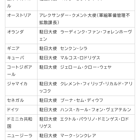
ル
オーストリア
アレクサンダー・クメント大使（軍縮軍備管理不
拡散課長）
オランダ
駐日大使 ラーディンク・ファン・フォレンホーヴ
ェン
ギニア
駐日大使 センクン・シラ
キューバ
駐日大使 マルコス・ロドリゲス
コートジボア
駐日大使 ジェローム・クロー・ウェヤ
ール
ジャマイカ
駐日大使 クレメント・フィリップ・リカルド・アリ
ッコク
セネガル
駐日大使 ブーナ・セム・ディウフ
ドイツ
駐日大使 ハンス・カール・フォン・ヴェアテルン
ドミニカ共和
駐日大使 エクトル・パウリノ・ドミンゲス・ロド
国
リゲス
ニュージーラ
駐日大使 マーク・シンクレア