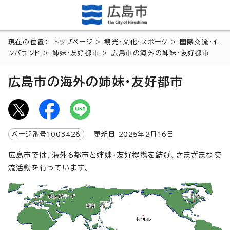
現在の位置：
トップページ
>
観光・文化・スポーツ
>
国際交流・イ
ンバウンド
>
姉妹・友好都市
> 広島市の海外の姉妹・友好都市
広島市の海外の姉妹・友好都市
ページ番号
1003426
更新日
2025
年2月
16
日
広島市では、海外6都市と姉妹・友好提携を結び、さまざまな交
流活動を行っています。