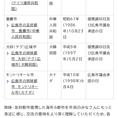
（ドイツ連邦共和
国
国）
重慶市
中華
昭和61年
提携調印日及
広島市の友好都
人民
(1986
び広島市議会
市 重慶市(中華
共和
年)10月23
承認の日
人民共和国）
国
日
大邱（テグ）広域市
大韓
平成9年
提携調印日及
広島市の姉妹都
民国
(1997
び広島市議会
市 大邱（テグ）広
年)5月2日
承認の日
域市（大韓民国）
モントリオール市
カナ
平成10年
広島市議会承
広島市の姉妹都
ダ
(1998年)6
認の日
市 モントリオー
月4日
ル市（カナダ）
姉妹・友好都市提携した海外6都市を市民のみなさんにもっと
身近に感じ、交流の意味をより深く理解していただくため、各