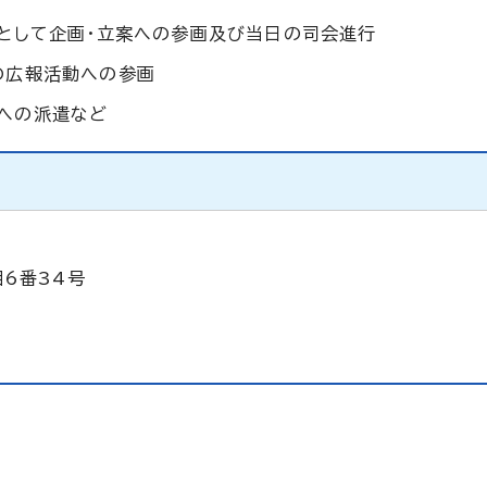
ーとして企画・立案への参画及び当日の司会進行
の広報活動への参画
への派遣など
目6番34号