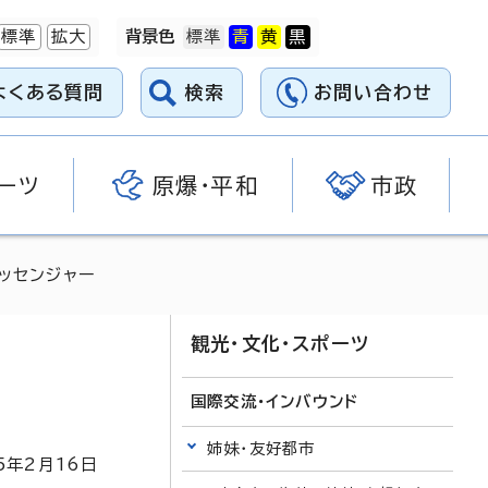
標準
拡大
背景色
よくある質問
検索
お問い合わせ
ーツ
原爆・平和
市政
メッセンジャー
観光・文化・スポーツ
国際交流・インバウンド
姉妹・友好都市
5
年2月
16
日