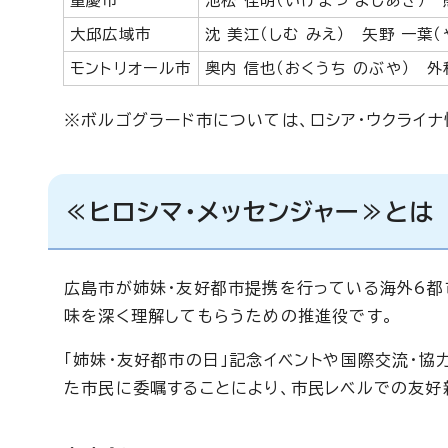
重慶市
池松 佳明（いけまつ よしあき） 
大邱広域市
沈 美江（しむ みえ） 矢野 一葉（
モントリオール市
奥内 信也（おくうち のぶや） 外
※ボルゴグラード市については、ロシア・ウクライ
≪ヒロシマ・メッセンジャー≫とは
広島市が姉妹・友好都市提携を行っている海外6都
味を深く理解してもらうための推進役です。
「姉妹・友好都市の日」記念イベントや国際交流・協
た市民に委嘱することにより、市民レベルでの友好