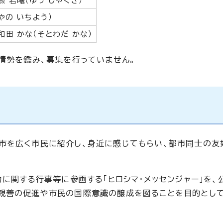
熊 若曦（ゆう じゃくぎ）
やの いちよう）
和田 かな（そとわだ かな）
ナ情勢を鑑み、募集を行っていません。
市を広く市民に紹介し、身近に感じてもらい、都市同士の友
力に関する行事等に参画する「ヒロシマ・メッセンジャー」を、
親善の促進や市民の国際意識の醸成を図ることを目的として