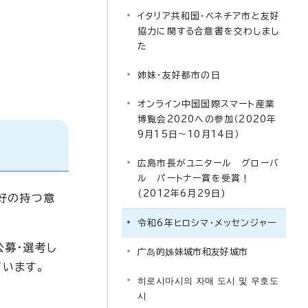
イタリア共和国・ベネチア市と友好
協力に関する合意書を交わしまし
た
姉妹・友好都市の日
オンライン中国国際スマート産業
博覧会2020への参加（2020年
9月15日～10月14日）
広島市長がユニタール グローバ
ル パートナー賞を受賞！
(2012年6月29日)
好の持つ意
令和6年ヒロシマ・メッセンジャー
公募・選考し
广岛的姊妹城市和友好城市
います。
히로시마시의 자매 도시 및 우호도
시