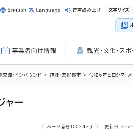
English
音声読み上げ
文字サイズ
Language
事業者向け情報
観光・文化・スポ
際交流・インバウンド
>
姉妹・友好都市
> 令和6年ヒロシマ・
ジャー
ページ番号
1003429
更新日
202