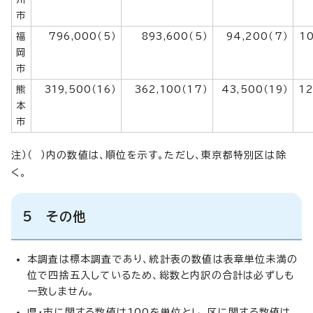
市
福
796,000（5）
893,600（5）
94,200（7）
10
岡
市
熊
319,500（16）
362,100（17）
43,500（19）
12
本
市
注）（ ）内の数値は、順位を示す。ただし、東京都特別区は除
く。
5 その他
本調査は標本調査であり、統計表の数値は表章単位未満の
位で四捨五入しているため、総数と内訳の合計は必ずしも
一致しません。
県・市に関する数値は100を単位とし、区に関する数値は