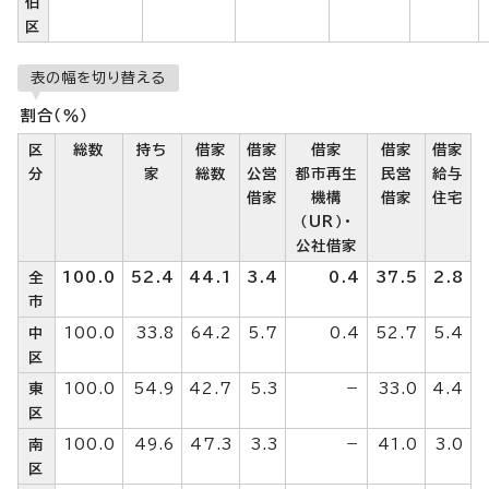
伯
区
表の幅を切り替える
割合（％）
区
総数
持ち
借家
借家
借家
借家
借家
分
家
総数
公営
都市再生
民営
給与
借家
機構
借家
住宅
（UR）・
公社借家
全
100.0
52.4
44.1
3.4
0.4
37.5
2.8
市
中
100.0
33.8
64.2
5.7
0.4
52.7
5.4
区
東
100.0
54.9
42.7
5.3
－
33.0
4.4
区
南
100.0
49.6
47.3
3.3
－
41.0
3.0
区