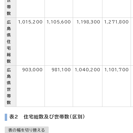
世
帯
数
広
1,015,200
1,105,600
1,198,300
1,271,800
島
県
住
宅
総
数
広
903,000
981,100
1,040,200
1,101,700
島
県
世
帯
数
表2 住宅総数及び世帯数（区別）
表の幅を切り替える