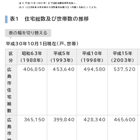
表1 住宅総数及び世帯数の推移
表の幅を切り替える
平成30年10月1日現在（戸、世帯）
区
昭和63年
平成5年
平成10年
平成15年
分
（1988年）
（1993年）
（1998年）
（2003年）
広
406,850
453,640
494,580
537,520
島
市
住
宅
総
数
広
365,150
399,840
428,340
465,600
島
市