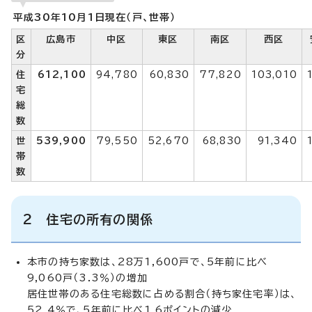
平成30年10月1日現在（戸、世帯）
区
広島市
中区
東区
南区
西区
分
住
612,100
94,780
60,830
77,820
103,010
宅
総
数
世
539,900
79,550
52,670
68,830
91,340
帯
数
2 住宅の所有の関係
本市の持ち家数は、28万1,600戸で、5年前に比べ
9,060戸（3.3％）の増加
居住世帯のある住宅総数に占める割合（持ち家住宅率）は、
52.4％で、5年前に比べ1.6ポイントの減少