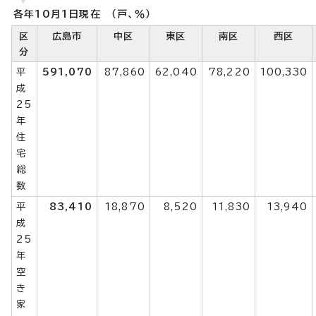
各年10月1日現在 （戸、％）
区
広島市
中区
東区
南区
西区
分
平
591,070
87,860
62,040
78,220
100,330
成
25
年
住
宅
総
数
平
83,410
18,870
8,520
11,830
13,940
成
25
年
空
き
家