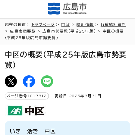
現在の位置：
トップページ
>
市政
>
統計情報
>
各種統計資料
>
広島市勢要覧
>
広島市勢要覧（平成25年版）
> 中区の概要
（平成25年版広島市勢要覧）
中区の概要（平成25年版広島市勢要
覧）
ページ番号
1017312
更新日
2025
年3月
31
日
いき 活き 中区