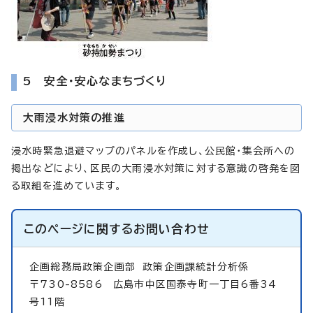
5 安全・安心なまちづくり
大雨浸水対策の推進
浸水時緊急退避マップのパネルを作成し、公民館・集会所への
掲出などにより、区民の大雨浸水対策に対する意識の啓発を図
る取組を進めています。
このページに関する
お問い合わせ
企画総務局政策企画部
政策企画課統計分析係
〒730-8586 広島市中区国泰寺町一丁目6番34
号11階