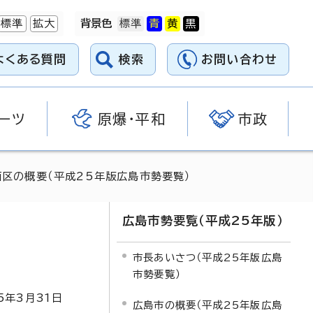
標準
拡大
背景色
よくある質問
検索
お問い合わせ
ーツ
原爆・平和
市政
西区の概要（平成25年版広島市勢要覧）
広島市勢要覧（平成25年版）
市長あいさつ（平成25年版広島
市勢要覧）
5
年3月
31
日
広島市の概要（平成25年版広島