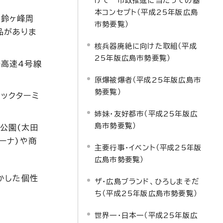
けて 市政推進に当たっての基
本コンセプト（平成25年版広島
ら鈴ヶ峰周
市勢要覧）
品がありま
核兵器廃絶に向けた取組（平成
25年版広島市勢要覧）
島高速4号線
原爆被爆者（平成25年版広島市
勢要覧）
ックターミ
姉妹・友好都市（平成25年版広
島市勢要覧）
公園(太田
ーナ)や商
主要行事・イベント（平成25年版
広島市勢要覧）
かした個性
ザ・広島ブランド、ひろしまそだ
ち（平成25年版広島市勢要覧）
世界一・日本一（平成25年版広