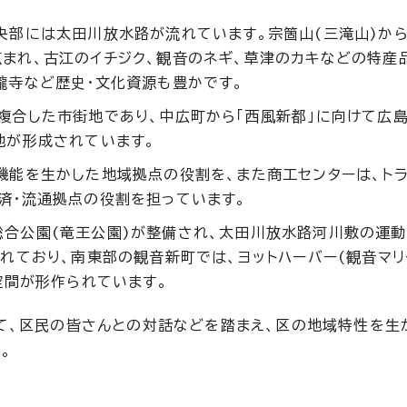
央部には太田川放水路が流れています。宗箇山(三滝山)か
まれ、古江のイチジク、観音のネギ、草津のカキなどの特産
瀧寺など歴史・文化資源も豊かです。
複合した市街地であり、中広町から「西風新都」に向けて広
地が形成されています。
機能を生かした地域拠点の役割を、また商工センターは、トラ
済・流通拠点の役割を担っています。
合公園(竜王公園)が整備され、太田川放水路河川敷の運動
れており、南東部の観音新町では、ヨットハーバー(観音マリ
空間が形作られています。
て、区民の皆さんとの対話などを踏まえ、区の地域特性を生
。