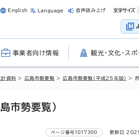
English
音声読み上げ
文字サイズ
Language
事業者向け情報
観光・文化・スポ
統計資料
>
広島市勢要覧
>
広島市勢要覧（平成25年版）
> 
島市勢要覧）
ページ番号
1017300
更新日
202