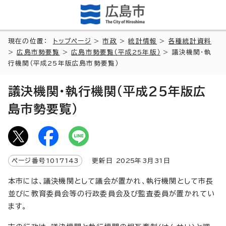
現在の位置：
トップページ
>
市政
>
統計情報
>
各種統計資料
>
広島市勢要覧
>
広島市勢要覧（平成25年版）
> 議決機関・執
行機関（平成25年版広島市勢要覧）
議決機関・執行機関（平成25年版広
島市勢要覧）
ページ番号
1017143
更新日
2025
年3月
31
日
本市には、議決機関として議会が置かれ、執行機関として市長
並びに教育委員会等の行政委員会及び監査委員が置かれてい
ます。