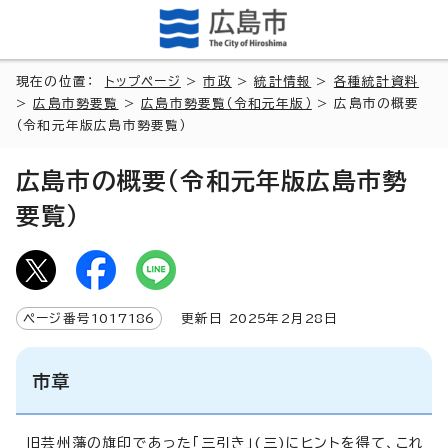
現在の位置：
トップページ
>
市政
>
統計情報
>
各種統計資料
>
広島市勢要覧
>
広島市勢要覧（令和元年版）
> 広島市の概要
（令和元年版広島市勢要覧）
広島市の概要（令和元年版広島市勢
要覧）
ページ番号
1017186
更新日
2025
年2月
28
日
市章
旧芸州藩の旗印であった「三引き」(三)にヒントを得て、これ