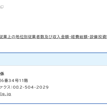
従業上の地位別従業者数及び収入金額・経費総額・設備投資額 
析係
6番34号11階
ァクス：082-504-2029
lg.jp