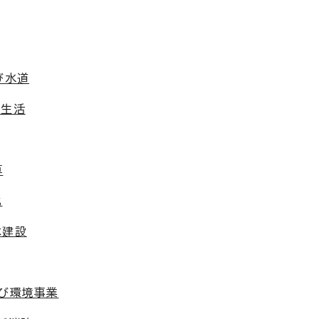
び水道
費生活
算
化
木建設
及び環境事業