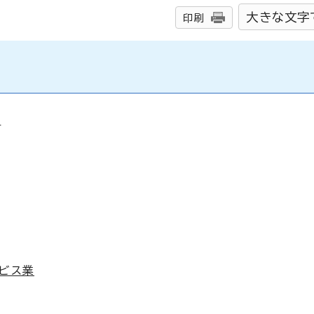
大きな文字
印刷
象
ービス業