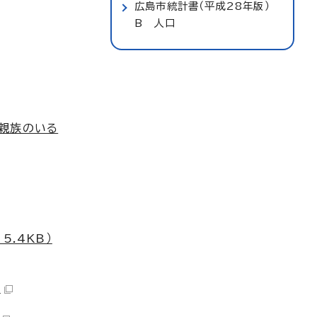
広島市統計書（平成28年版）
B 人口
の親族のいる
.4KB）
）