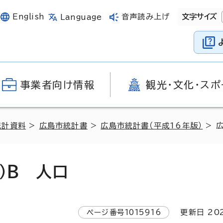
English
音声読み上げ
文字サイズ
Language
事業者向け情報
観光・文化・スポ
統計資料
>
広島市統計書
>
広島市統計書（平成16年版）
> 
）B 人口
ページ番号
1015916
更新日
20