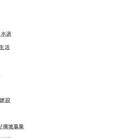
び水道
生活
算
木建設
び環境事業