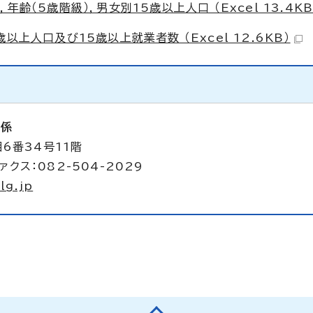
齢（5歳階級），男女別15歳以上人口 （Excel 13.4KB
上人口及び15歳以上就業者数 （Excel 12.6KB）
析係
6番34号11階
ァクス：082-504-2029
lg.jp