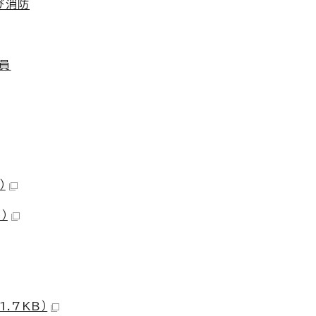
び消防
員
）
）
.7KB）