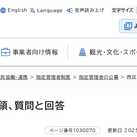
English
音声読み上げ
文字サイズ
Language
事業者向け情報
観光・文化・スポ
官民協働・連携
>
指定管理者制度
>
指定管理者の公募
> 西
領、質問と回答
ページ番号
1030870
更新日
202