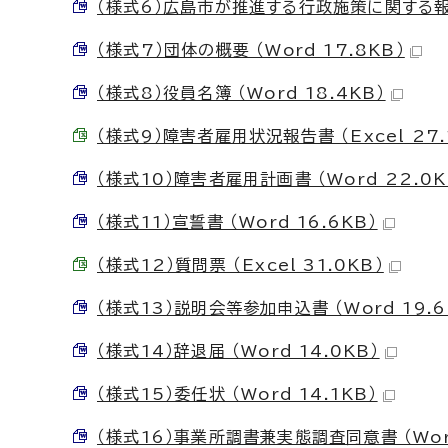
（様式6）広島市が推進する行政施策に関する報告書
（様式7）団体の概要 （Word 17.8KB）
（様式8）役員名簿 （Word 18.4KB）
（様式9）障害者雇用状況報告書 （Excel 27.
（様式10）障害者雇用計画書 （Word 22.0K
（様式11）宣誓書 （Word 16.6KB）
（様式12）質問票 （Excel 31.0KB）
（様式13）説明会等参加申込書 （Word 19.6
（様式14）辞退届 （Word 14.0KB）
（様式15）委任状 （Word 14.1KB）
（様式16）事業所調書兼実態調査同意書 （Word