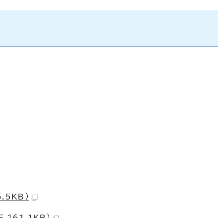
.5KB）
161.1KB）