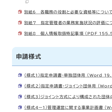
別紙6 各職務の役割と必要な資格等について （
別紙7 指定管理者の業務実施状況の評価について
別紙8 個人情報取扱特記事項 （PDF 155.5
申請様式
（様式1）指定申請書・単独団体用 （Word 19.
（様式2）指定申請書・ジョイント団体用 （Word 
（様式3）ジョイント方式により構成された団体の構
（様式4ー1）管理運営に関する事業計画書 （Wor