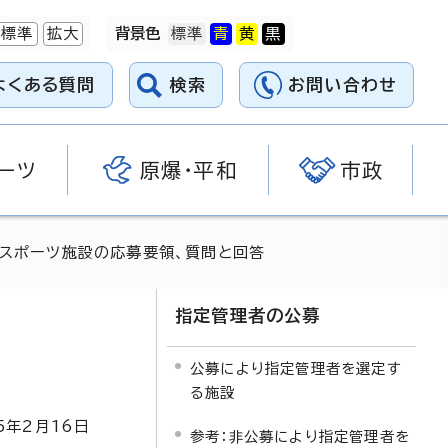
標準
拡大
背景色
よくある質問
検索
お問い合わせ
ーツ
原爆・平和
市政
区スポーツ施設の応募要領、質問と回答
指定管理者の公募
公募により指定管理者を選定す
る施設
5
年2月
16
日
参考：非公募により指定管理者を