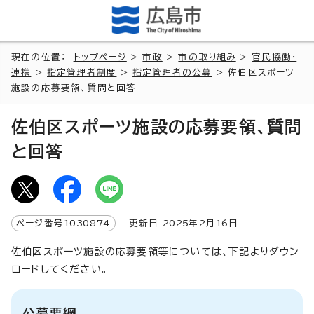
現在の位置：
トップページ
>
市政
>
市の取り組み
>
官民協働・
連携
>
指定管理者制度
>
指定管理者の公募
> 佐伯区スポーツ
施設の応募要領、質問と回答
佐伯区スポーツ施設の応募要領、質問
と回答
ページ番号
1030874
更新日
2025
年2月
16
日
佐伯区スポーツ施設の応募要領等については、下記よりダウン
ロードしてください。
公募要綱