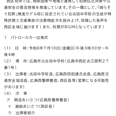
西区役所では、関係団体や地域と連携して犯罪防止対策や交
通安全の普及啓発を推進しています。その一環として、「減らそ
う犯罪」推進モデル校に指定されている古田中学校の生徒が特
殊詐欺と交通事故の注意喚起文を読み上げ、収録した音声を
西区全域に届けます！また、校歌がBGMとなっています！
1 パトロールカー出発式
（1） 日 時：令和8年7月10日（金曜日）午後3時30分～午
後4時
（2） 場 所：広島市立古田中学校（広島市西区古江西町27
番1号）
（3） 出席者：古田中学校長、広島西防犯連合会長、広島西交
通安全協会長、広島西警察署長、西区長等（変更になる可能性
があります）
（4） 次 第
ア 開会あいさつ（広島西警察署長）
イ 激励あいさつ（西区長）
ウ 出席者紹介