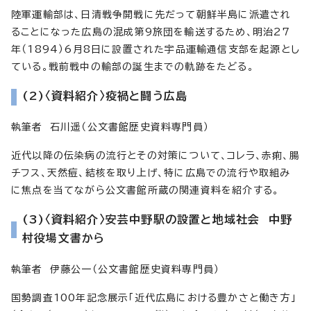
陸軍運輸部は、日清戦争開戦に先だって朝鮮半島に派遣され
ることになった広島の混成第9旅団を輸送するため、明治27
年（1894）6月8日に設置された宇品運輸通信支部を起源とし
ている。戦前戦中の輸部の誕生までの軌跡をたどる。
(2)〈資料紹介〉疫禍と闘う広島
執筆者 石川遥（公文書館歴史資料専門員）
近代以降の伝染病の流行とその対策について、コレラ、赤痢、腸
チフス、天然痘、結核を取り上げ、特に広島での流行や取組み
に焦点を当てながら公文書館所蔵の関連資料を紹介する。
(3)〈資料紹介〉安芸中野駅の設置と地域社会 中野
村役場文書から
執筆者 伊藤公一（公文書館歴史資料専門員）
国勢調査100年記念展示「近代広島における豊かさと働き方」