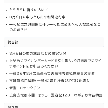
とうろうに祈りを込めて
8月6日を中心とした平和関連行事
平和記念式典開催に伴う平和記念公園への入場規制など
のお知らせ
第2部
8月6日の市の施設などの開館状況
お早めにマイナンバーカードを受け取り、9月末までにマイ
ナポイントをお申込みください
平成26年8月広島豪雨災害犠牲者追悼献花台の設置
市職員採用試験（一部）に適性検査（SPI3）を導入
新型コロナワクチン
広島広域都市圏 はっしー漫遊記120 わがまち今昔物語
第3部