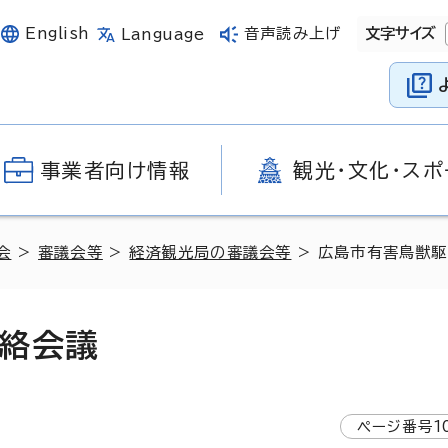
English
音声読み上げ
文字サイズ
Language
事業者向け情報
観光・文化・スポ
会
>
審議会等
>
経済観光局の審議会等
> 広島市有害鳥獣
絡会議
ページ番号
1