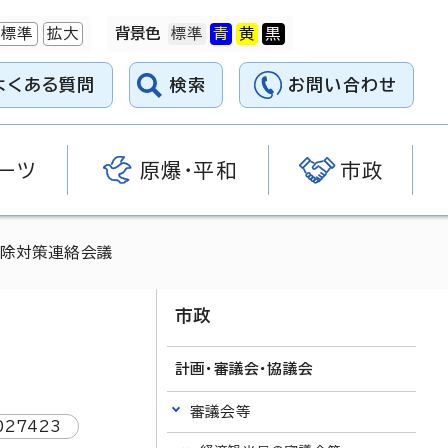
標準
拡大
背景色
よくある質問
検索
お問い合わせ
ーツ
原爆・平和
市政
駆除対策連絡会議
市政
計画・審議会・協議会
審議会等
027423