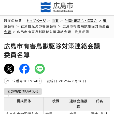
現在の位置：
トップページ
>
市政
>
計画・審議会・協議会
>
審
議会等
>
経済観光局の審議会等
>
広島市有害鳥獣駆除対策連絡
会議
> 広島市有害鳥獣駆除対策連絡会議 委員名簿
広島市有害鳥獣駆除対策連絡会議
委員名簿
ページ番号
1017648
更新日
2025
年2月
16
日
表の幅を切り替える
構成団体
役職
連絡会議役
氏名
職
広島中央地区猟友会
会長
会長
國武 訓扶