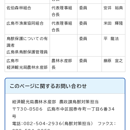
佐伯森林組合
代表理事組
委員
安井 裕典
合長
広島市漁業協同組合
代表理事組
委員
米田 輝隆
合長
鳥獣保護についての有
委員
平 龍法
識者
広島県鳥獣保護管理員
広島市
農林水産部
委員
藤原 宣之
経済観光局農林水産部
長
このページに関する
お問い合わせ
経済観光局農林水産部
農政課鳥獣対策担当
〒730-8586 広島市中区国泰寺町一丁目6番34
号
電話：082-504-2936（鳥獣対策担当） ファクス：