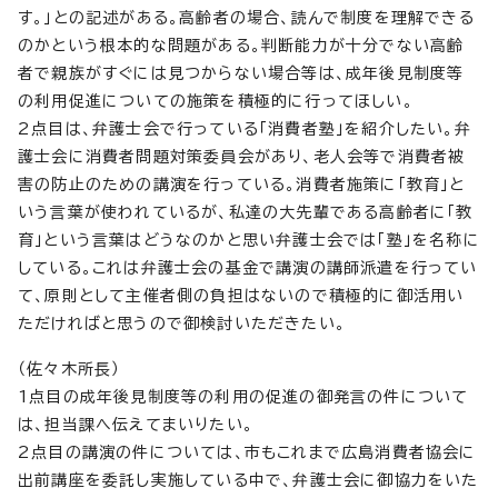
す。」との記述がある。高齢者の場合、読んで制度を理解できる
のかという根本的な問題がある。判断能力が十分でない高齢
者で親族がすぐには見つからない場合等は、成年後見制度等
の利用促進についての施策を積極的に行ってほしい。
2点目は、弁護士会で行っている「消費者塾」を紹介したい。弁
護士会に消費者問題対策委員会があり、老人会等で消費者被
害の防止のための講演を行っている。消費者施策に「教育」と
いう言葉が使われているが、私達の大先輩である高齢者に「教
育」という言葉はどうなのかと思い弁護士会では「塾」を名称に
している。これは弁護士会の基金で講演の講師派遣を行ってい
て、原則として主催者側の負担はないので積極的に御活用い
ただければと思うので御検討いただきたい。
（佐々木所長）
1点目の成年後見制度等の利用の促進の御発言の件について
は、担当課へ伝えてまいりたい。
2点目の講演の件については、市もこれまで広島消費者協会に
出前講座を委託し実施している中で、弁護士会に御協力をいた