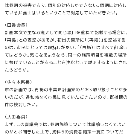
は個別の被害であり、個別の対応しかできない。個別に対応し
ている弁護士はいるということで対応していただきたい。
（田邊会長）
計画本文で主な取組として同じ項目を重ねて記載する場合に、
「再掲」との表記があるが、初出の箇所に「（再掲）」を記述する
のは、市民にとっては理解しがたい。「（再掲）」はすべて削除し
てはどうか。気になるようなら、同一の施策項目を複数の場所
に掲げていることがあることを注釈として説明するようにされ
たらどうか。
（佐々木所長）
市の計画では、再掲の事業を計画案のとおり取り扱うことが多
いのだが、違和感なく市民に見ていただきたいので、御指摘の
件は検討したい。
（大田委員）
まず、この審議会では、個別施策については議論しなくてよい
のかとお聞きした上で、資料5の消費者施策一覧についてだ