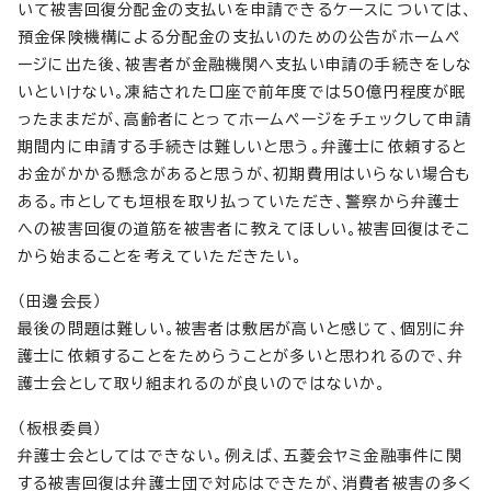
いて被害回復分配金の支払いを申請できるケースについては、
預金保険機構による分配金の支払いのための公告がホームペ
ージに出た後、被害者が金融機関へ支払い申請の手続きをしな
いといけない。凍結された口座で前年度では50億円程度が眠
ったままだが、高齢者にとってホームページをチェックして申請
期間内に申請する手続きは難しいと思う。弁護士に依頼すると
お金がかかる懸念があると思うが、初期費用はいらない場合も
ある。市としても垣根を取り払っていただき、警察から弁護士
への被害回復の道筋を被害者に教えてほしい。被害回復はそこ
から始まることを考えていただきたい。
（田邊会長）
最後の問題は難しい。被害者は敷居が高いと感じて、個別に弁
護士に依頼することをためらうことが多いと思われるので、弁
護士会として取り組まれるのが良いのではないか。
（板根委員）
弁護士会としてはできない。例えば、五菱会ヤミ金融事件に関
する被害回復は弁護士団で対応はできたが、消費者被害の多く