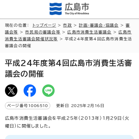
現在の位置：
トップページ
>
市政
>
計画・審議会・協議会
>
審
議会等
>
市民局の審議会等
>
広島市消費生活審議会
>
広島市
消費生活審議会開催状況等
> 平成24年度第4回広島市消費生活
審議会の開催
平成24年度第4回広島市消費生活審
議会の開催
ページ番号
1006510
更新日
2025
年2月
16
日
広島市消費生活審議会を平成25年（2013年）1月29日（火
曜日）に開催しました。