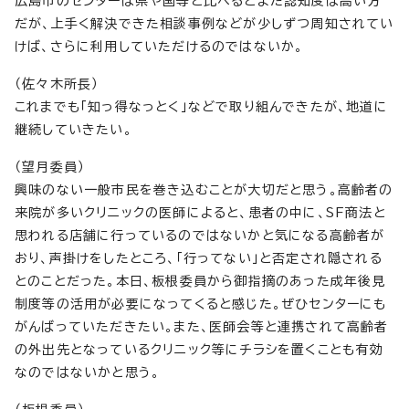
広島市のセンターは県や国等と比べるとまだ認知度は高い方
だが、上手く解決できた相談事例などが少しずつ周知されてい
けば、さらに利用していただけるのではないか。
（佐々木所長）
これまでも「知っ得なっとく」などで取り組んできたが、地道に
継続していきたい。
（望月委員）
興味のない一般市民を巻き込むことが大切だと思う。高齢者の
来院が多いクリニックの医師によると、患者の中に、SF商法と
思われる店舗に行っているのではないかと気になる高齢者が
おり、声掛けをしたところ、「行ってない」と否定され隠される
とのことだった。本日、板根委員から御指摘のあった成年後見
制度等の活用が必要になってくると感じた。ぜひセンターにも
がんばっていただきたい。また、医師会等と連携されて高齢者
の外出先となっているクリニック等にチラシを置くことも有効
なのではないかと思う。