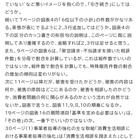
ていない’など悪いイメージを抱くので、「引き続き」にしては
どうか。
続いて7ページの図表4の「6位以下の小計」の件数がかなりあ
る。実態が表にでるように2,3行追加してはどうか。図表4の
下の区分のカッコ書きの形容句の説明は、このページに既に説
明してあり重複するので、省略すれば2,3行は足せると思う。
また、9ページの図表6は、「架空請求・不当請求を除いた相談
件数」を分母で割合を計算しているが、これは総件数でいいの
ではないか。総件数で割合を計算しても、特殊販売件数の割合
の増加の傾向は変わりがない。
次に11ページ以降だが、被害を受けたかどうか、被害の内容は
何か、被害の原因はどこにあるのか、被害を相談したのかどう
か、消費者問題の何に関心があるのかという流れが自然では
ないか。図表で言うと、図表11,9,8,10の順番になるか。
19ページの図表16の質問項目「基準を定める必要はない」は、
「その他」の次、一番下でいいのではないか。
30ページ（1）事業者指導の強化の主な取組「消費生活相談に
おける事業者指導の強化」は「消費生活相談を踏まえた」として