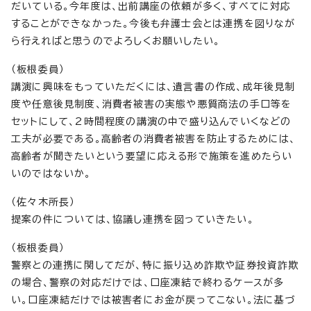
だいている。今年度は、出前講座の依頼が多く、すべてに対応
することができなかった。今後も弁護士会とは連携を図りなが
ら行えればと思うのでよろしくお願いしたい。
（板根委員）
講演に興味をもっていただくには、遺言書の作成、成年後見制
度や任意後見制度、消費者被害の実態や悪質商法の手口等を
セットにして、2時間程度の講演の中で盛り込んでいくなどの
工夫が必要である。高齢者の消費者被害を防止するためには、
高齢者が聞きたいという要望に応える形で施策を進めたらい
いのではないか。
（佐々木所長）
提案の件については、協議し連携を図っていきたい。
（板根委員）
警察との連携に関してだが、特に振り込め詐欺や証券投資詐欺
の場合、警察の対応だけでは、口座凍結で終わるケースが多
い。口座凍結だけでは被害者にお金が戻ってこない。法に基づ