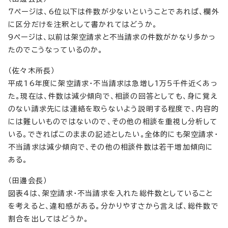
7ページは、6位以下は件数が少ないということであれば、欄外
に区分だけを注釈として書かれてはどうか。
9ページは、以前は架空請求と不当請求の件数がかなり多かっ
たのでこうなっているのか。
（佐々木所長）
平成16年度に架空請求・不当請求は急増し1万5千件近くあっ
た。現在は、件数は減少傾向で、相談の回答としても、身に覚え
のない請求先には連絡を取らないよう説明する程度で、内容的
には難しいものではないので、その他の相談を重視し分析して
いる。できればこのままの記述としたい。全体的にも架空請求・
不当請求は減少傾向で、その他の相談件数は若干増加傾向に
ある。
（田邊会長）
図表4は、架空請求・不当請求を入れた総件数としていること
を考えると、違和感がある。分かりやすさから言えば、総件数で
割合を出してはどうか。