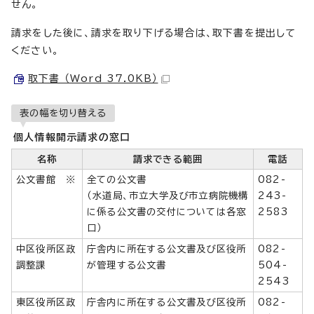
せん。
請求をした後に、請求を取り下げる場合は、取下書を提出して
ください。
取下書 （Word 37.0KB）
表の幅を切り替える
個人情報開示請求の窓口
名称
請求できる範囲
電話
公文書館 ※
全ての公文書
082-
（水道局、市立大学及び市立病院機構
243-
に係る公文書の交付については各窓
2583
口）
中区役所区政
庁舎内に所在する公文書及び区役所
082-
調整課
が管理する公文書
504-
2543
東区役所区政
庁舎内に所在する公文書及び区役所
082-