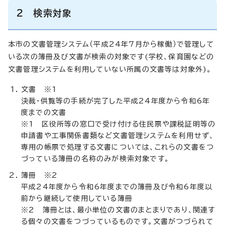
2 検索対象
本市の文書管理システム（平成24年7月から稼働）で管理して
いる次の簿冊及び文書が検索の対象です(学校、保育園などの
文書管理システムを利用していない所属の文書等は対象外)。
文書 ※1
決裁・供覧等の手続が完了した平成24年度から令和6年
度までの文書
※1 区役所等の窓口で受け付ける住民票や課税証明等の
申請書や工事関係書類など文書管理システムを利用せず、
専用の帳票で処理する文書については、これらの文書をつ
づっている簿冊の名称のみが検索対象です。
簿冊 ※2
平成24年度から令和6年度までの簿冊及び令和6年度以
前から継続して使用している簿冊
※2 簿冊とは、最小単位の文書のまとまりであり、関連す
る個々の文書をつづっているものです。文書がつづられて