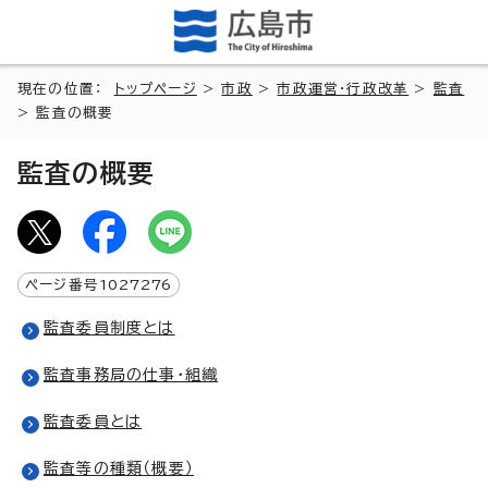
現在の位置：
トップページ
>
市政
>
市政運営・行政改革
>
監査
> 監査の概要
監査の概要
ページ番号
1027276
監査委員制度とは
監査事務局の仕事・組織
監査委員とは
監査等の種類（概要）