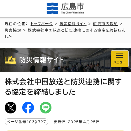
現在の位置：
トップページ
>
防災情報サイト
>
広島市の取組
>
災害協定
> 株式会社中国放送と防災連携に関する協定を締結しま
した
防災情報サイト
メニュー
株式会社中国放送と防災連携に関す
る協定を締結しました
ページ番号
1039727
更新日
2025
年4月
25
日